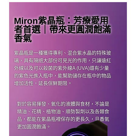
Miron紫晶瓶：芳療愛用
者首選｜帶來更圓潤飽滿
香氣
紫晶瓶是一種獲得專利、混合紫水晶的特殊玻
璃，具有隔絕大部份可見光的作用，只讓遠紅
外線以及可以殺菌的紫外線A (UVA)還有少量
的紫色光進入瓶中，能幫助儲存在瓶中的物品
增加活性，延長保鮮期限。
對於容易揮發、氧化的液體與食材，不論是
精油、花精、植物油、順勢製劑以及各類食
品，都能在紫晶瓶裡保存的更長久，且香氣
更加圓潤飽滿。