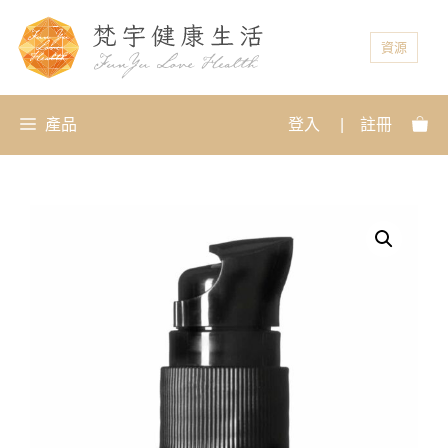
資源
產品
登入
|
註冊