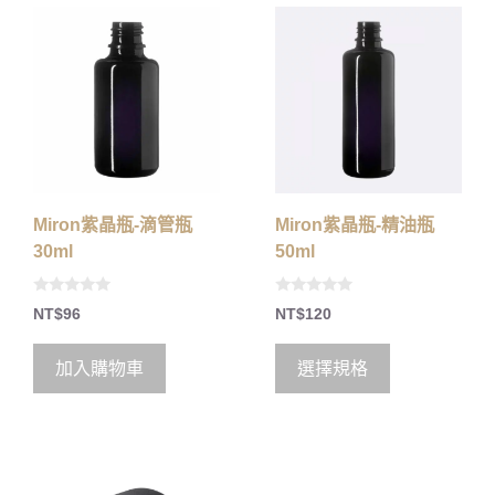
Miron紫晶瓶-滴管瓶
Miron紫晶瓶-精油瓶
30ml
50ml
0
0
NT$
96
NT$
120
o
o
u
u
t
t
o
o
加入購物車
選擇規格
f
f
5
5