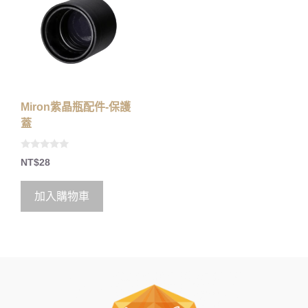
Miron紫晶瓶配件-保護
蓋
0
NT$
28
o
u
t
o
加入購物車
f
5