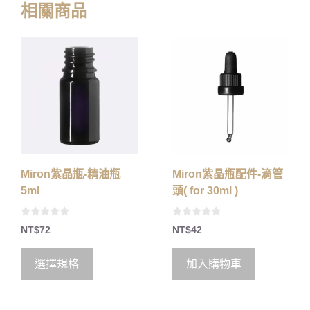
相關商品
Miron紫晶瓶-精油瓶
Miron紫晶瓶配件-滴管
5ml
頭( for 30ml )
0
0
NT$
72
NT$
42
o
o
u
u
t
t
o
o
選擇規格
加入購物車
f
f
5
5