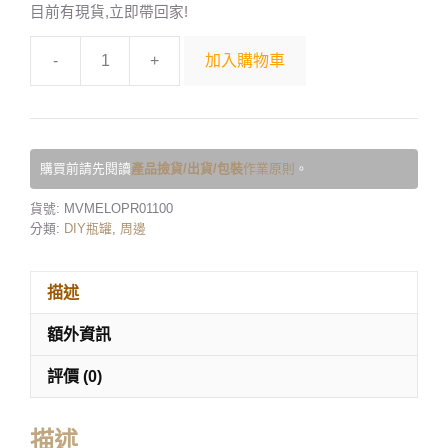
目前有現貨,立即帶回家!
-
+
加入購物車
購買前請先閱讀
產品撿貨/出貨/包裝
作業原則
。
貨號:
MVMELOPR01100
分類:
DIY瓶罐
,
周邊
描述
額外資訊
評價 (0)
描述