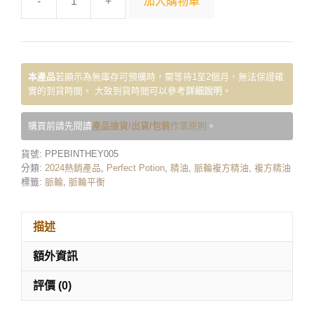
-
+
加入購物車
本產品
若顯示為無庫存可預購時，需等待1至2個月，無法保證確
實的到貨時間。 大致到貨時間可以參考
詳細說明
。
購買前請先閱讀
產品撿貨/出貨/包裝
作業原則
。
貨號:
PPEBINTHEY005
分類:
2024熱銷產品
,
Perfect Potion
,
精油
,
脈輪複方精油
,
複方精油
標籤:
脈輪
,
脈輪平衡
描述
額外資訊
評價 (0)