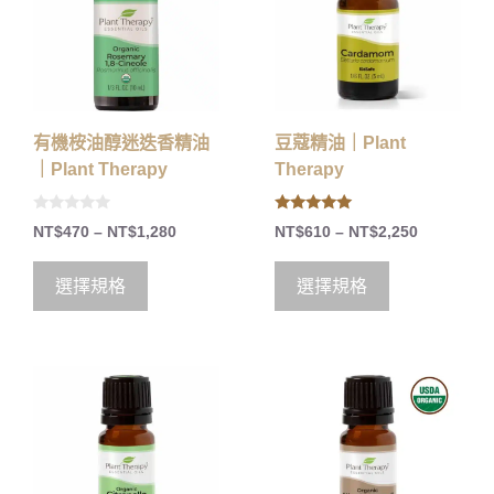
有機桉油醇迷迭香精油
豆蔻精油｜Plant
｜Plant Therapy
Therapy
0
5.00
NT$
470
–
NT$
1,280
NT$
610
–
NT$
2,250
o
out of 5
u
t
o
選擇規格
選擇規格
f
5