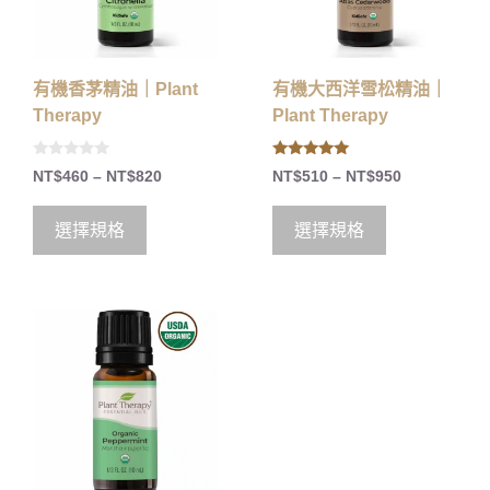
有機香茅精油｜Plant
有機大西洋雪松精油｜
Therapy
Plant Therapy
0
5.00
NT$
460
–
NT$
820
NT$
510
–
NT$
950
o
out of 5
u
t
o
選擇規格
選擇規格
f
5