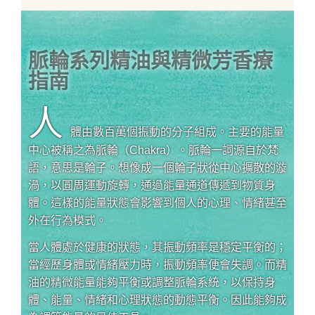
脈輪系列精油與精微芳香療
指南
人
體由數百萬個振動的分子組成。主要的能量
中心被稱之為脈輪（Chakra）。脈輪一詞源自於梵
語，意思是輪子。想像成一個輪子狀從中心擴散的漩
渦，以圓周運動旋轉，通過能量通道傳遞到物質身
體。這樣的能量狀態會影響到個人的心理、情緒甚至
外在行為模式。
當人體處於健康的狀態，其振動頻率是穩定平衡的；
當經歷身體或情緒壓力時，振動頻率便會失調。而精
油的精微能量能夠平衡或調整脈輪系統，以保持身
體、能量、情緒和心理狀態的動態平衡。因此能夠成