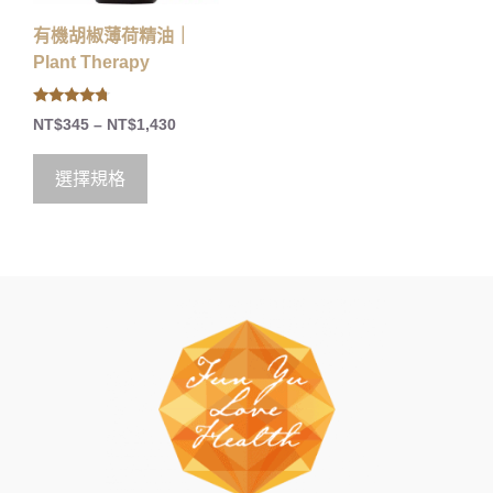
有機胡椒薄荷精油｜
Plant Therapy
4.50
NT$
345
–
NT$
1,430
out of 5
選擇規格