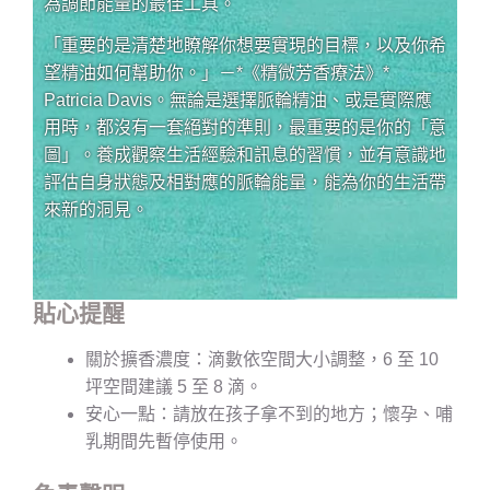
為調節能量的最佳工具。
「重要的是清楚地瞭解你想要實現的目標，以及你希
望精油如何幫助你。」－*《精微芳香療法》*
Patricia Davis。無論是選擇脈輪精油、或是實際應
用時，都沒有一套絕對的準則，最重要的是你的「意
圖」。養成觀察生活經驗和訊息的習慣，並有意識地
評估自身狀態及相對應的脈輪能量，能為你的生活帶
來新的洞見。
貼心提醒
關於擴香濃度：滴數依空間大小調整，6 至 10
坪空間建議 5 至 8 滴。
安心一點：請放在孩子拿不到的地方；懷孕、哺
乳期間先暫停使用。