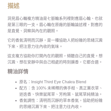
描述
洞見眉心輪複方精油是七脈輪系列裡對應眉心輪、也就
是第三眼的一支。眉心輪在原廠的脈輪論述裡，對應的
是直覺、洞察與內在的觀照。
它的香氣清明而沉靜，是一種協助人把紛雜的思緒沉澱
下來、把注意力往內收的氣味。
這支複方協助你打開內在的觀照，傾聽自己的直覺。想
沉澱、想在安靜中與自己相處的時刻擴香，它都合適。
精油詳情
原名：Insight Third Eye Chakra Blend
配方：含 100% 未稀釋的佛手柑、真正薰衣草、
迷迭香、快樂鼠尾草、芳枸葉、鼠尾草純精油。
香氣調性：清明而沉靜的草本香氣，協助把紛雜
的思緒沉澱下來、把注意力往內收。