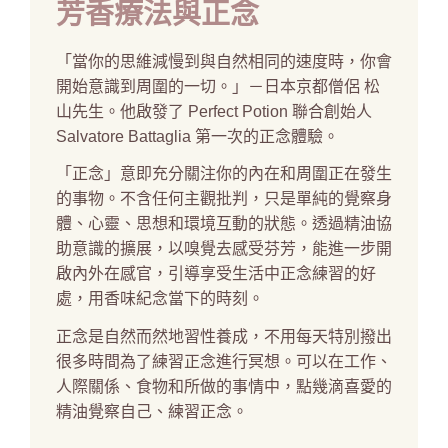
芳香療法與正念
「當你的思維減慢到與自然相同的速度時，你會
開始意識到周圍的一切。」－日本京都僧侶 松
山先生。他啟發了 Perfect Potion 聯合創始人
Salvatore Battaglia 第一次的正念體驗。
「正念」意即充分關注你的內在和周圍正在發生
的事物。不含任何主觀批判，只是單純的覺察身
體、心靈、思想和環境互動的狀態。透過精油協
助意識的擴展，以嗅覺去感受芬芳，能進一步開
啟內外在感官，引導享受生活中正念練習的好
處，用香味紀念當下的時刻。
正念是自然而然地習性養成，不用每天特別撥出
很多時間為了練習正念進行冥想。可以在工作、
人際關係、食物和所做的事情中，點幾滴喜愛的
精油覺察自己、練習正念。