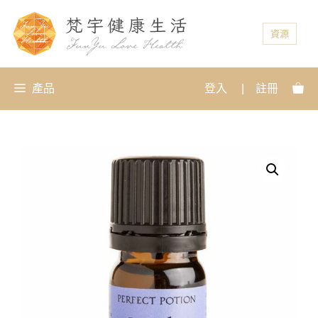
資源
產品
登入
|
註冊