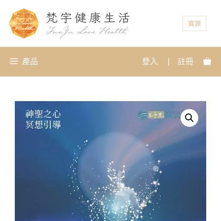
資源
產品
登入
|
註冊