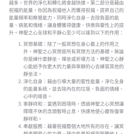
越多，世界的淨化和轉化將會越快速。第二部分是藉由
祝福的能量，你因為祝福他人而獲得祝福，提昇自己的
能量頻率和察覺能力，同時淨化自身，去除負面的能
量、病氣和情緒，讓身體獲得健康、快樂與靈性上的提
升。神聖之心全球和平靜心至少可以達到以下的作用：
冥想基礎：除了一般冥想在身心靈上的作用之
外，神聖之心冥想是所有冥想方法的基礎。無論
你是練什麼靜坐、禪坐或祈禱方法，神聖之心靜
心能給予你更大的力量與寧靜的心去練習其他的
靜坐法。
淨化自身：藉由引導大量的聖性能量，淨化全身
的能量系統，並去除內在的垃圾、負面的情緒、
心中的噪音。
寧靜祥和：當遇到困境時，透過神聖之心冥想讓
喋喋不休的念頭暫時止息，快速地使心靈恢復寧
靜祥和。
奉獻服務：藉著祝福整個大地所有的存在，讓冥
想者開發心的力量，藉由能量祝福與服務他人，