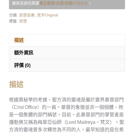
購買前請先閱讀
產品撿貨/出貨/包裝
作業原則
。
分類:
冥想音樂
,
梵宇Original
標籤:
冥想
描述
額外資訊
評價 (0)
描述
根據奧秘學的考據，聖方濟的靈魂是屬於靈界基督部門
（Crist Office）的一員。基督的象徵並非一個個體，祂
是一個集體的部門稱號。目前，此基督部門的掌管者是
彌勒佛又稱為梅翠亞仙師（Lord Maitreya，梵文）。聖
方濟的靈魂曾多次轉世為不同的人。最早知道的是在希