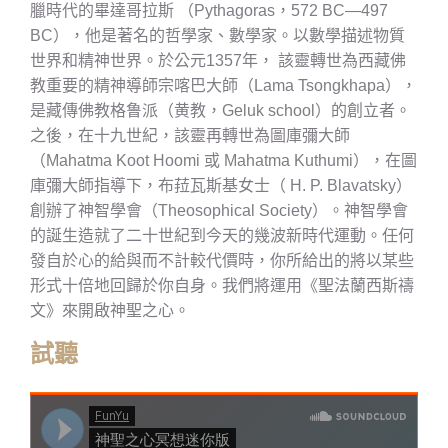
臘時代的畢達哥拉斯 （Pythagoras，572 BC—497
BC），他是著名的哲學家、數學家。以數學描述物質
世界和精神世界。於公元1357年， 該靈轉世為西藏佛
教重要的精神導師宗喀巴大師（Lama Tsongkhapa），
是藏傳佛教格鲁派（黄教，Geluk school）的創立者。
之後，在十九世紀，該靈再轉世為圖庫彌大師
（Mahatma Koot Hoomi 或 Mahatma Kuthumi），在圖
庫彌大師指導下，布菈瓦斯基女士（ H. P. Blavatsky）
創辦了神智學會（Theosophical Society）。神智學會
的誕生造就了二十世紀到今天的幾波新時代運動。任何
發自於心的給與而不計較代價時，你所給出的將以某些
形式十倍地回歸於你自身。我們將運用《聖法蘭西斯禱
文》來開啟神聖之心。
試聽