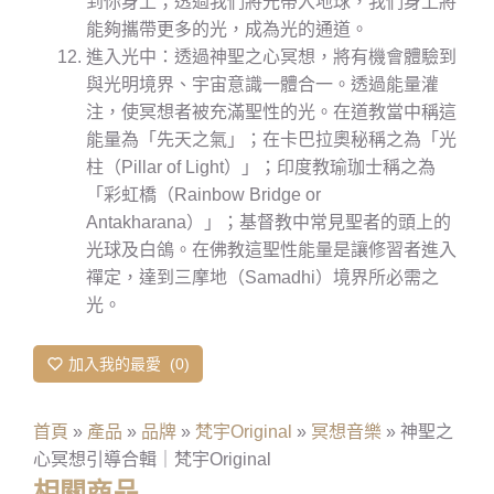
到你身上；透過我們將光帶入地球，我們身上將
能夠攜帶更多的光，成為光的通道。
進入光中：透過神聖之心冥想，將有機會體驗到
與光明境界、宇宙意識一體合一。透過能量灌
注，使冥想者被充滿聖性的光。在道教當中稱這
能量為「先天之氣」；在卡巴拉奧秘稱之為「光
柱（Pillar of Light）」；印度教瑜珈士稱之為
「彩虹橋（Rainbow Bridge or
Antakharana）」；基督教中常見聖者的頭上的
光球及白鴿。在佛教這聖性能量是讓修習者進入
禪定，達到三摩地（Samadhi）境界所必需之
光。
加入我的最愛
0
首頁
»
產品
»
品牌
»
梵宇Original
»
冥想音樂
»
神聖之
心冥想引導合輯｜梵宇Original
相關商品