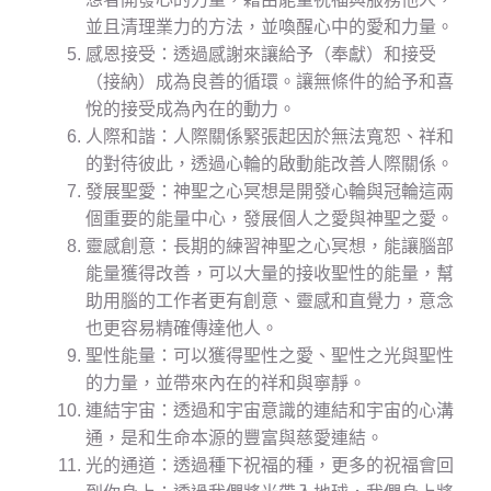
並且清理業力的方法，並喚醒心中的愛和力量。
感恩接受：透過感謝來讓給予（奉獻）和接受
（接納）成為良善的循環。讓無條件的給予和喜
悅的接受成為內在的動力。
人際和諧：人際關係緊張起因於無法寬恕、祥和
的對待彼此，透過心輪的啟動能改善人際關係。
發展聖愛：神聖之心冥想是開發心輪與冠輪這兩
個重要的能量中心，發展個人之愛與神聖之愛。
靈感創意：長期的練習神聖之心冥想，能讓腦部
能量獲得改善，可以大量的接收聖性的能量，幫
助用腦的工作者更有創意、靈感和直覺力，意念
也更容易精確傳達他人。
聖性能量：可以獲得聖性之愛、聖性之光與聖性
的力量，並帶來內在的祥和與寧靜。
連結宇宙：透過和宇宙意識的連結和宇宙的心溝
通，是和生命本源的豐富與慈愛連結。
光的通道：透過種下祝福的種，更多的祝福會回