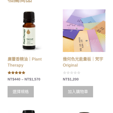
廣藿香精油｜Plant
幾何色光能量板｜梵宇
Therapy
Original
5.00
0
NT$
440
–
NT$
1,570
NT$
1,200
out of 5
o
u
t
o
選擇規格
加入購物車
f
5