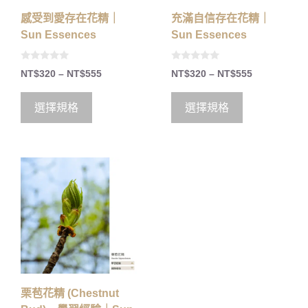
感受到愛存在花精｜
充滿自信存在花精｜
Sun Essences
Sun Essences
0
0
NT$
320
–
NT$
555
NT$
320
–
NT$
555
o
o
u
u
t
t
o
o
選擇規格
選擇規格
f
f
5
5
栗苞花精 (Chestnut