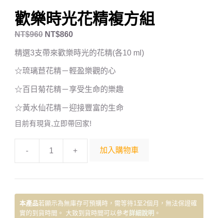
歡樂時光花精複方組
NT$
960
NT$
860
精選3支帶來歡樂時光的花精(各10 ml)
☆琉璃苣花精－輕盈樂觀的心
☆百日菊花精－享受生命的樂趣
☆黃水仙花精－迎接豐富的生命
目前有現貨,立即帶回家!
加入購物車
-
+
本產品
若顯示為無庫存可預購時，需等待1至2個月，無法保證確
實的到貨時間。 大致到貨時間可以參考
詳細說明
。