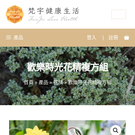
資源
產品
登入
|
註冊
歡樂時光花精複方組
首頁
»
產品
»
花精
»
歡樂時光花精複方組