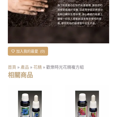
加入我的最愛
0
首頁
»
產品
»
花精
»
歡樂時光花精複方組
相關商品