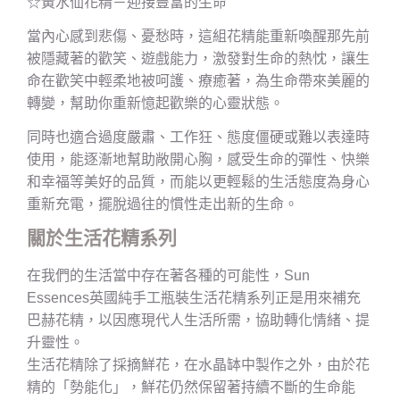
☆黃水仙花精－迎接豐富的生命
當內心感到悲傷、憂愁時，這組花精能重新喚醒那先前
被隱藏著的歡笑、遊戲能力，激發對生命的熱忱，讓生
命在歡笑中輕柔地被呵護、療癒著，為生命帶來美麗的
轉變，幫助你重新憶起歡樂的心靈狀態。
同時也適合過度嚴肅、工作狂、態度僵硬或難以表達時
使用，能逐漸地幫助敞開心胸，感受生命的彈性、快樂
和幸福等美好的品質，而能以更輕鬆的生活態度為身心
重新充電，擺脫過往的慣性走出新的生命。
關於生活花精系列
在我們的生活當中存在著各種的可能性，Sun
Essences英國純手工瓶裝生活花精系列正是用來補充
巴赫花精，以因應現代人生活所需，協助轉化情緒、提
升靈性。
生活花精除了採摘鮮花，在水晶缽中製作之外，由於花
精的「勢能化」，鮮花仍然保留著持續不斷的生命能