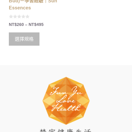
Bud)－學習經驗｜Sun
Essences
0
NT$
260
–
NT$
495
o
u
t
o
選擇規格
f
5