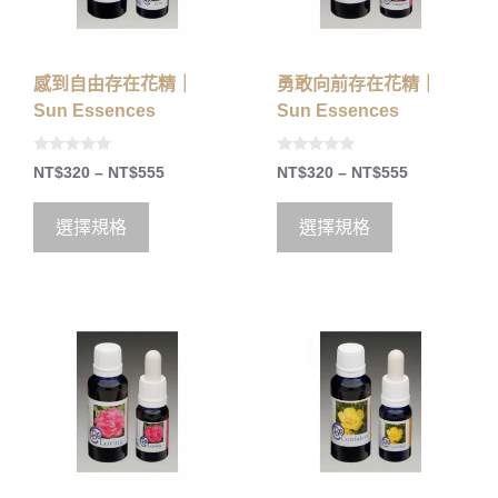
感到自由存在花精｜
勇敢向前存在花精｜
Sun Essences
Sun Essences
0
0
NT$
320
–
NT$
555
NT$
320
–
NT$
555
o
o
u
u
t
t
o
o
選擇規格
選擇規格
f
f
5
5