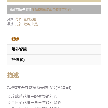
購買前請先閱讀
產品撿貨/出貨/包裝
作業原則
。
分類:
花精
,
花精套組
標籤:
更新
,
歡樂
,
流動
描述
額外資訊
評價 (0)
描述
精選3支帶來歡樂時光的花精(各10 ml)
☆琉璃苣花精－輕盈樂觀的心
☆百日菊花精－享受生命的樂趣