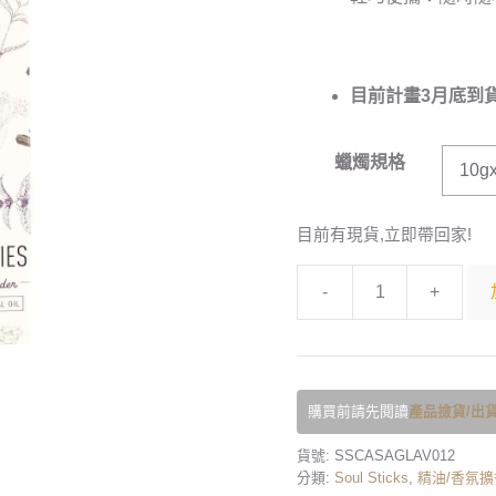
目前計畫3月底到
蠟燭規格
目前有現貨,立即帶回家!
-
+
購買前請先閱讀
產品撿貨/出貨
貨號:
SSCASAGLAV012
分類:
Soul Sticks
,
精油/香氛擴