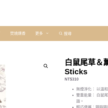
石
焚燒燻香
更多
搜尋
白鼠尾草＆薰
Sticks
NT$
310
無煙淨化： 以溫
雙重能量： 白鼠
諧。
輕巧便攜：隨時隨