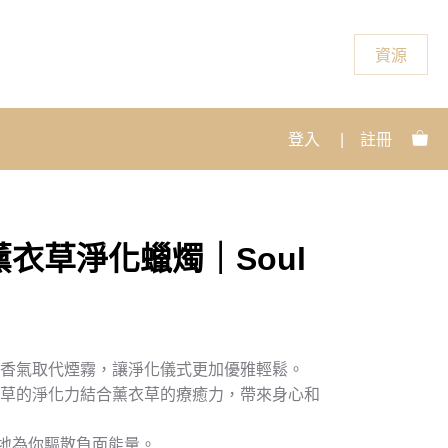
資源
登入
|
註冊
衣草淨化蠟燭｜Soul
和香氣取代煙霧，讓淨化儀式更加優雅輕鬆。
尾草的淨化力結合薰衣草的療癒力，帶來身心和
地為你驅散負面能量。