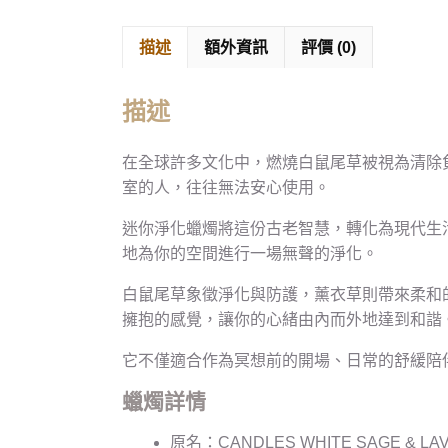
描述
額外資訊
評價 (0)
描述
在全球許多文化中，燃燒白鼠尾草被視為清除
室的人，往往無法安心使用。
迷你淨化蠟燭將這份古老智慧，轉化為現代生
地為你的空間進行一場無聲的淨化。
白鼠尾草象徵淨化與防護，薰衣草則帶來柔和
擁抱的感覺，讓你的心緒由內而外地達到和諧
它不僅適合作為冥想前的開場、日常的舒緩陪
蠟燭詳情
原名：CANDLES WHITE SAGE & LA