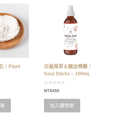
｜Plant
白鼠尾草＆龍血噴霧｜
Soul Sticks – 100mL
0
NT$
450
o
u
t
o
車
加入購物車
f
5