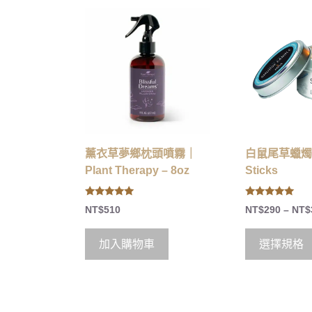
薰衣草夢鄉枕頭噴霧｜
白鼠尾草蠟燭｜
Plant Therapy – 8oz
Sticks
5.00
5.00
NT$
510
NT$
290
–
NT$
out of 5
out of 5
加入購物車
選擇規格