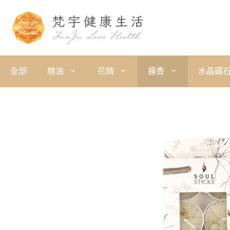
全部
精油
花精
擴香
水晶礦