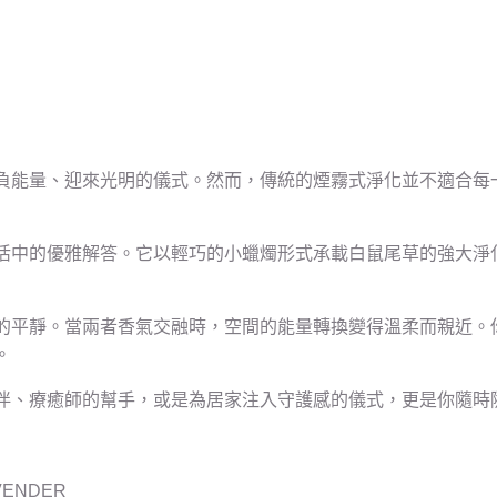
負能量、迎來光明的儀式。然而，傳統的煙霧式淨化並不適合每
活中的優雅解答。它以輕巧的小蠟燭形式承載白鼠尾草的強大淨
的平靜。當兩者香氣交融時，空間的能量轉換變得溫柔而親近。
。
伴、療癒師的幫手，或是為居家注入守護感的儀式，更是你隨時
VENDER