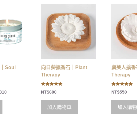
Soul
向日葵擴香石｜Plant
虞美人擴香石
Therapy
Therapy
5.00
5.00
310
NT$
600
NT$
550
out of 5
out of 5
加入購物車
加入購物