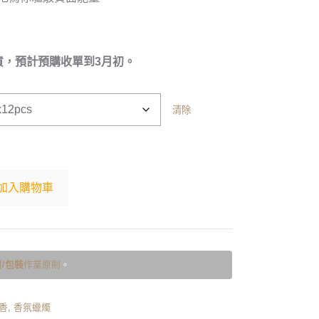
貨，預計預購收單到3月初。
清除
加入購物車
/包裝
作業原則
。
香
,
香氛蠟燭