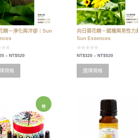
花精－淨化與冷卻｜Sun
向日葵花精－賦權與男性力
nces
Sun Essences
0
20
–
NT$
520
NT$
320
–
NT$
520
o
u
t
o
擇規格
選擇規格
f
5
特
價