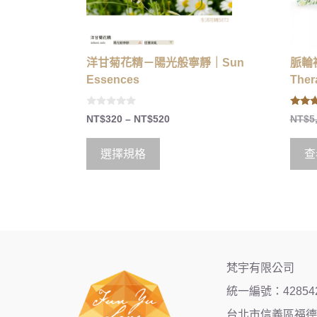
洋甘菊花精－陽光般寧靜｜Sun
脈輪
Essences
Ther
0
4.67
NT$
320
–
NT$
520
NT$
5
o
out of
u
t
o
選擇規格
查
f
5
梵宇有限公司
統一編號：42854
台北市信義區福德街