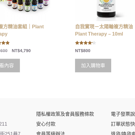
複方精油套組｜Plant
自我實現－太陽輪複方精油
apy
Plant Therapy – 10ml
4.00
,600
NT$
4,790
NT$
800
 5
out of 5
看內容
加入購物車
隱私權政策及會員服務條款
電子發票說
211
安心付款
訂單狀態快
251巷7
會員等級辦法
退貨/換貨