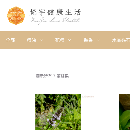
全部
精油
花精
擴香
水晶礦
顯示所有 7 筆結果