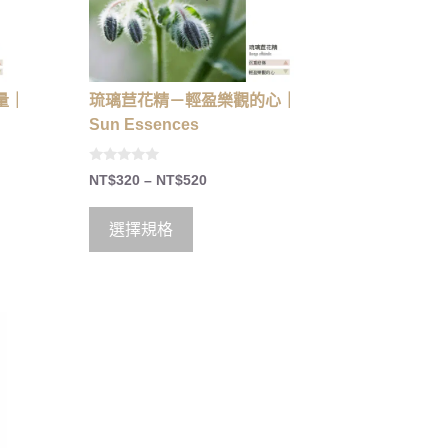
量｜
琉璃苣花精－輕盈樂觀的心｜
Sun Essences
0
NT$
320
–
NT$
520
o
u
t
o
選擇規格
f
5