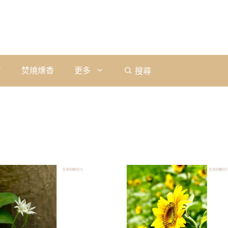
石
焚燒燻香
更多
搜尋