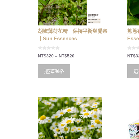
胡椒薄荷花精－保持平衡與覺察
熊蔥
｜Sun Essences
Esse
0
0
NT$
320
–
NT$
520
NT$
3
o
o
u
u
t
t
o
o
選擇規格
選
f
f
5
5