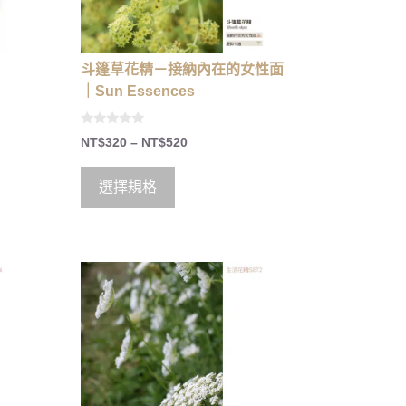
斗篷草花精－接納內在的女性面
｜Sun Essences
0
NT$
320
–
NT$
520
o
u
t
o
選擇規格
f
5