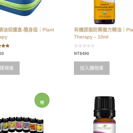
精油保護盒-隨身版｜Plant
有機提振防禦複方精油｜Pla
apy
Therapy – 10ml
0
60
NT$
490
 5
o
u
t
o
擇規格
加入購物車
f
5
特
價