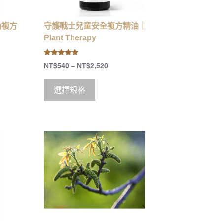
)複方
守護戰士兒童安全複方精油｜
Plant Therapy
5.00
NT$
540
–
NT$
2,520
out of 5
選擇規格