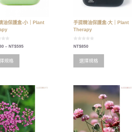
油保護盒-小｜Plant
手提精油保護盒-大｜Plant
apy
Therapy
0
80
–
NT$
595
NT$
850
o
u
t
o
擇規格
選擇規格
f
5