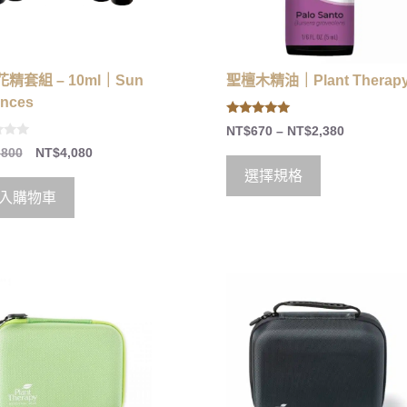
精套組 – 10ml｜Sun
聖檀木精油｜Plant Therap
nces
5.00
NT$
670
–
NT$
2,380
out of 5
,800
NT$
4,080
選擇規格
入購物車