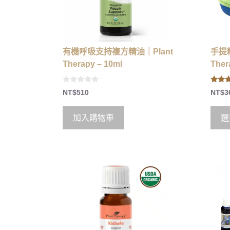
有機呼吸支持複方精油｜Plant
手提
Therapy – 10ml
Ther
0
5.00
NT$
510
NT$
3
o
out of
u
t
o
加入購物車
選
f
5