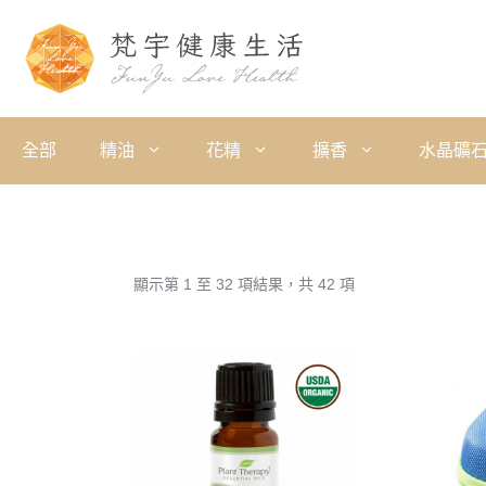
全部
精油
花精
擴香
水晶礦
顯示第 1 至 32 項結果，共 42 項