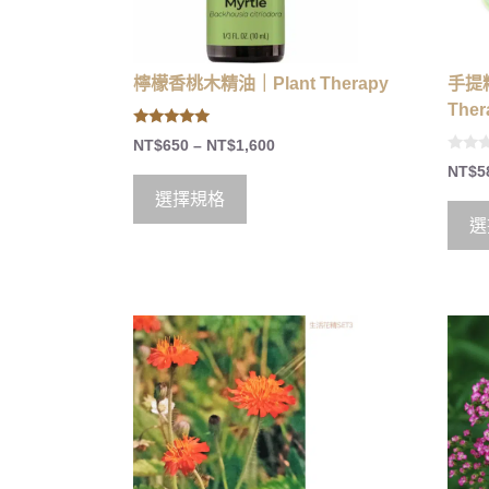
檸檬香桃木精油｜Plant Therapy
手提精
Ther
5.00
NT$
650
–
NT$
1,600
out of 5
0
NT$
5
o
u
選擇規格
t
o
選
f
5