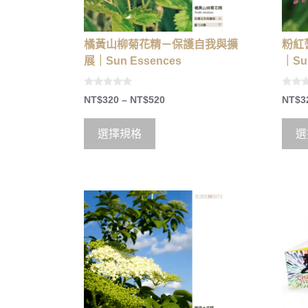
橘黃山柳菊花精－保護自我與擴
粉紅
展｜Sun Essences
｜Su
0
0
NT$
320
–
NT$
520
NT$
3
o
o
u
u
t
t
o
o
選擇規格
選
f
f
5
5