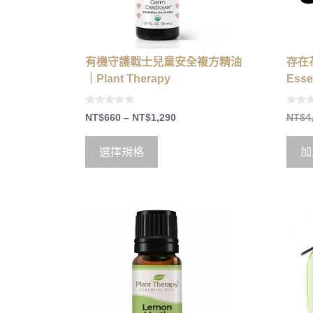
有機守護戰士兒童安全複方精油
存在花
｜Plant Therapy
Esse
0
0
NT$
660
–
NT$
1,290
NT$
4
o
o
u
u
t
t
o
o
選擇規格
加
f
f
5
5