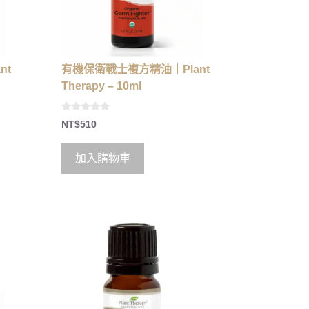
nt
有機保衛戰士複方精油｜Plant
Therapy – 10ml
0
NT$
510
o
u
t
o
加入購物車
f
5