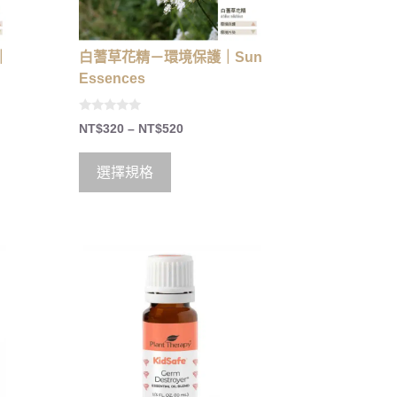
｜
白蓍草花精－環境保護｜Sun
Essences
0
NT$
320
–
NT$
520
o
u
t
o
選擇規格
f
5