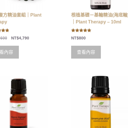
複方精油套組｜Plant
根植基礎－基輪精油(海底輪
apy
｜Plant Therapy – 10ml
5.00
,600
NT$
4,790
NT$
800
 5
out of 5
看內容
查看內容