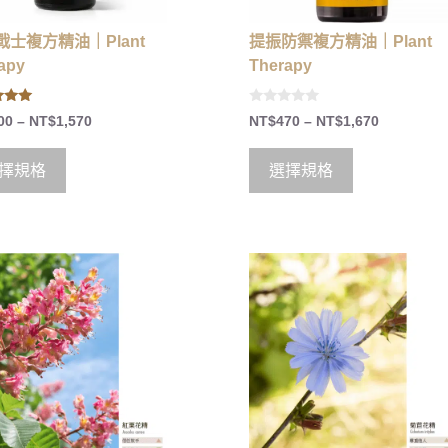
戰士複方精油｜Plant
提振防禦複方精油｜Plant
apy
Therapy
0
00
–
NT$
1,570
NT$
470
–
NT$
1,670
 5
o
u
t
o
擇規格
選擇規格
f
5