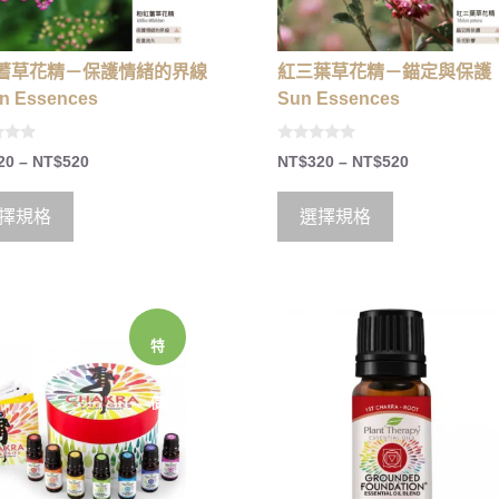
蓍草花精－保護情緒的界線
紅三葉草花精－錨定與保護
n Essences
Sun Essences
0
20
–
NT$
520
NT$
320
–
NT$
520
o
u
t
o
擇規格
選擇規格
f
5
特
價