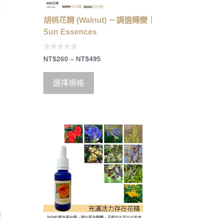
胡桃花精 (Walnut) －調適轉變｜
Sun Essences
0
NT$
260
–
NT$
495
o
u
t
o
選擇規格
f
5