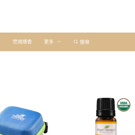
石
焚燒燻香
更多
搜尋