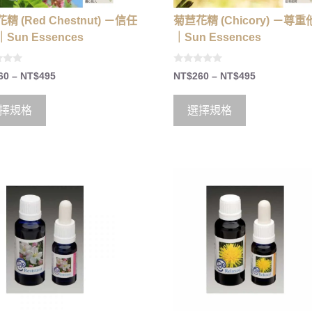
精 (Red Chestnut) －信任
菊苣花精 (Chicory) －尊
Sun Essences
｜Sun Essences
0
60
–
NT$
495
NT$
260
–
NT$
495
o
u
t
o
擇規格
選擇規格
f
5