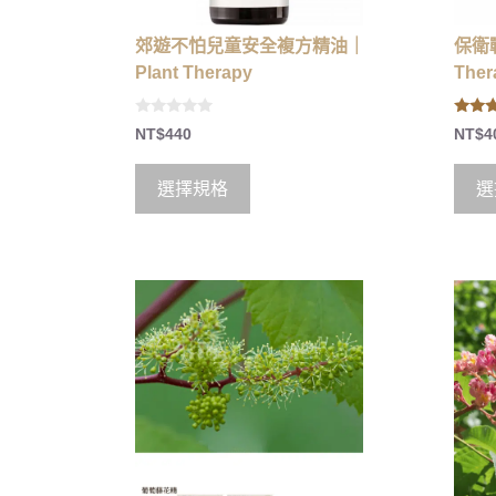
郊遊不怕兒童安全複方精油｜
保衛
Plant Therapy
Ther
0
5.00
NT$
440
NT$
4
o
out of
u
t
o
選擇規格
選
f
5