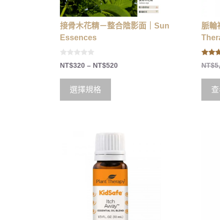
接骨木花精－整合陰影面｜Sun
脈輪
Essences
Ther
0
4.67
NT$
320
–
NT$
520
NT$
5
o
out of
u
t
o
選擇規格
查
f
5