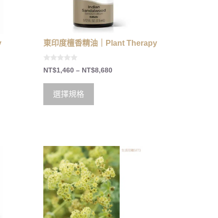
y
東印度檀香精油｜Plant Therapy
0
NT$
1,460
–
NT$
8,680
o
u
t
o
選擇規格
f
5