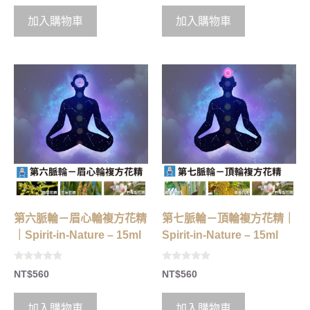
u
u
t
t
o
o
加入購物車
加入購物車
f
f
5
5
第六脈輪－眉心輪複方花精
第七脈輪－頂輪複方花精｜
｜Spirit-in-Nature – 15ml
Spirit-in-Nature – 15ml
0
0
NT$
560
NT$
560
o
o
u
u
t
t
o
o
加入購物車
加入購物車