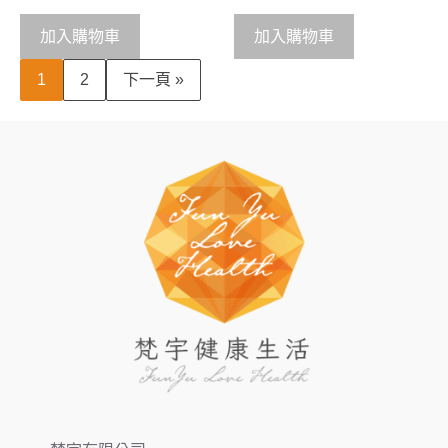
u
u
t
t
o
o
加入購物車
加入購物車
f
f
5
5
1
2
下一頁 »