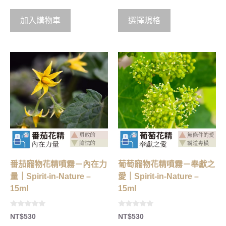
u
u
t
t
o
o
加入購物車
選擇規格
f
f
5
5
番茄寵物花精噴霧－內在力
葡萄寵物花精噴霧－奉獻之
量｜Spirit-in-Nature –
愛｜Spirit-in-Nature –
15ml
15ml
0
0
NT$
530
NT$
530
o
o