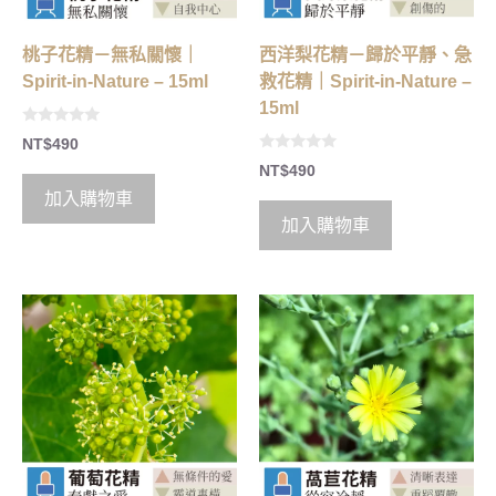
桃子花精－無私關懷｜
西洋梨花精－歸於平靜、急
Spirit-in-Nature – 15ml
救花精｜Spirit-in-Nature –
15ml
0
NT$
490
o
0
u
NT$
490
o
t
u
o
加入購物車
t
f
o
5
加入購物車
f
5