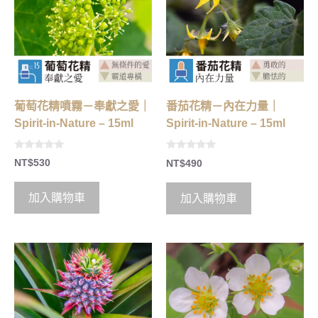
葡萄花精噴霧－奉獻之愛｜
番茄花精－內在力量｜
Spirit-in-Nature – 15ml
Spirit-in-Nature – 15ml
0
0
NT$
530
NT$
490
o
o
u
u
t
t
o
o
加入購物車
加入購物車
f
f
5
5