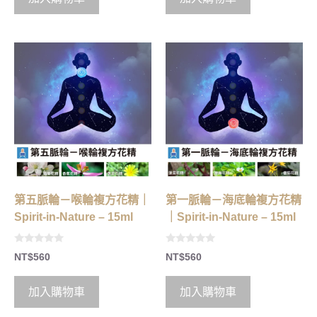
f
f
5
5
第五脈輪－喉輪複方花精｜
第一脈輪－海底輪複方花精
Spirit-in-Nature – 15ml
｜Spirit-in-Nature – 15ml
0
0
NT$
560
NT$
560
o
o
u
u
t
t
o
o
加入購物車
加入購物車
f
f
5
5