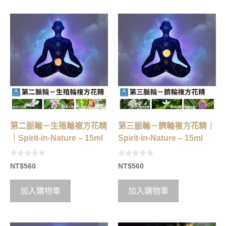
第二脈輪－生殖輪複方花精
第三脈輪－臍輪複方花精｜
｜Spirit-in-Nature – 15ml
Spirit-in-Nature – 15ml
0
0
NT$
560
NT$
560
o
o
u
u
t
t
o
o
加入購物車
加入購物車
f
f
5
5