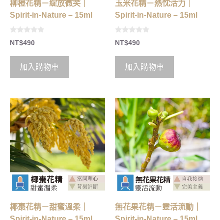
柳橙花精－綻放微笑｜
玉米花精－熱忱活力｜
Spirit-in-Nature – 15ml
Spirit-in-Nature – 15ml
0
0
NT$
490
NT$
490
o
o
u
u
t
t
o
o
加入購物車
加入購物車
f
f
5
5
椰棗花精－甜蜜溫柔｜
無花果花精－靈活流動｜
Spirit-in-Nature – 15ml
Spirit-in-Nature – 15ml