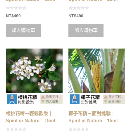
0
0
NT$
490
NT$
490
o
o
u
u
t
t
o
o
加入購物車
加入購物車
f
f
5
5
櫻桃花精－輕鬆歡樂｜
椰子花精－面對挑戰｜
Spirit-in-Nature – 15ml
Spirit-in-Nature – 15ml