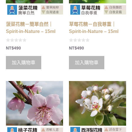
菠菜花精－簡單自然｜
草莓花精－自我尊重｜
Spirit-in-Nature – 15ml
Spirit-in-Nature – 15ml
0
0
NT$
490
NT$
490
o
o
u
u
t
t
o
o
加入購物車
加入購物車
f
f
5
5