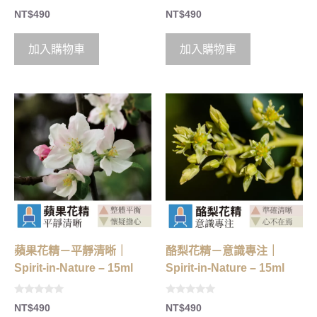
0
0
NT$
490
NT$
490
o
o
u
u
t
t
o
o
加入購物車
加入購物車
f
f
5
5
蘋果花精－平靜清晰｜
酪梨花精－意識專注｜
Spirit-in-Nature – 15ml
Spirit-in-Nature – 15ml
0
0
NT$
490
NT$
490
o
o