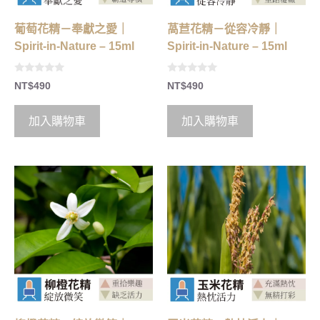
葡萄花精－奉獻之愛｜
萵苣花精－從容冷靜｜
Spirit-in-Nature – 15ml
Spirit-in-Nature – 15ml
0
0
NT$
490
NT$
490
o
o
u
u
t
t
o
o
加入購物車
加入購物車
f
f
5
5