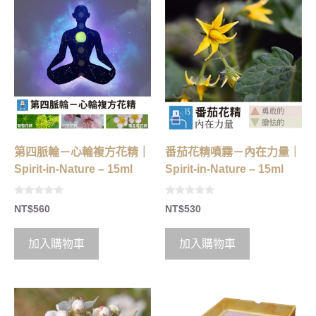
番茄花精噴霧－內在力量｜
第四脈輪－心輪複方花精｜
Spirit-in-Nature – 15ml
Spirit-in-Nature – 15ml
0
0
NT$
530
NT$
560
o
o
u
u
t
t
o
o
加入購物車
加入購物車
f
f
5
5