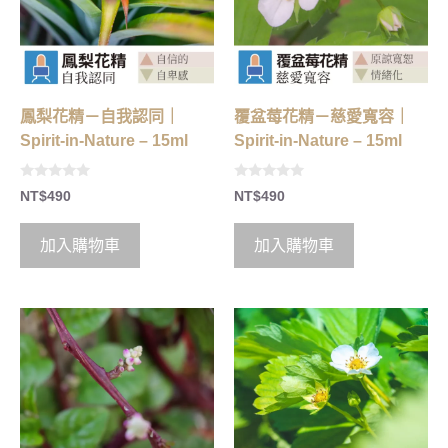
鳳梨花精－自我認同｜
覆盆莓花精－慈愛寬容｜
Spirit-in-Nature – 15ml
Spirit-in-Nature – 15ml
0
0
NT$
490
NT$
490
o
o
u
u
t
t
o
o
加入購物車
加入購物車
f
f
5
5