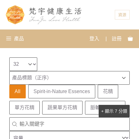
資源
產品
登入
|
註冊
Select number per page
排序
Sort content
Sort content
產品標題（正序）
產品分類
All
Spirit-in-Nature Essences
花精
單方花精
蔬果單方花精
脈輪複方花精
+ 顯示 7 分類
搜尋
Search content
容量
Select content