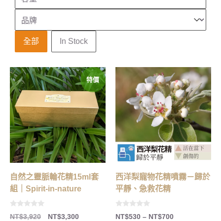
品牌
Select content
庫存狀態
全部
In Stock
特價
自然之靈脈輪花精15ml套
西洋梨寵物花精噴霧－歸於
組｜Spirit-in-nature
平靜、急救花精
0
0
NT$
3,920
NT$
3,300
NT$
530
–
NT$
700
o
o