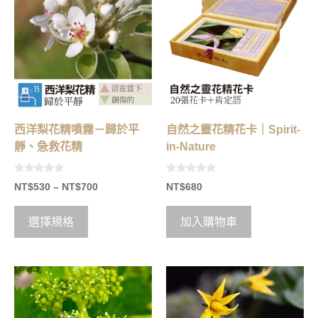
西洋梨花精噴霧－歸於平
自然之靈花精花卡｜Spirit-
靜、急救花精
in-Nature
0
0
NT$
530
–
NT$
700
NT$
680
o
o
u
u
t
t
o
o
選擇規格
加入購物車
f
f
5
5