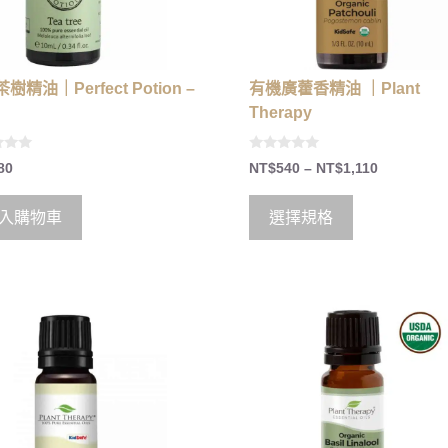
樹精油｜Perfect Potion –
有機廣藿香精油 ｜Plant
Therapy
0
80
NT$
540
–
NT$
1,110
o
u
t
o
入購物車
選擇規格
f
5