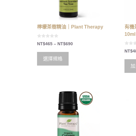
檸檬茶樹精油｜Plant Therapy
有機茶
10ml
0
NT$
465
–
NT$
690
o
0
u
NT$
4
o
t
u
o
選擇規格
t
f
o
5
加
f
5