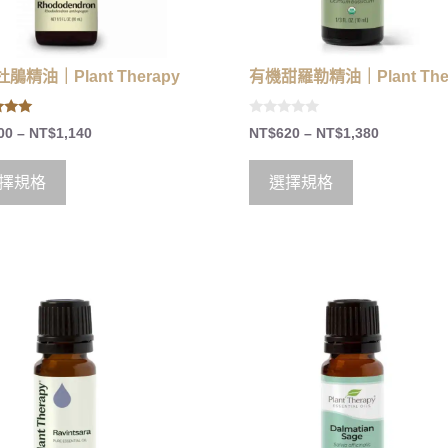
鵑精油｜Plant Therapy
有機甜羅勒精油｜Plant The
0
00
–
NT$
1,140
NT$
620
–
NT$
1,380
 5
o
u
t
o
擇規格
選擇規格
f
5