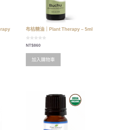
rapy
布枯精油｜Plant Therapy – 5ml
0
NT$
860
o
u
t
o
加入購物車
f
5