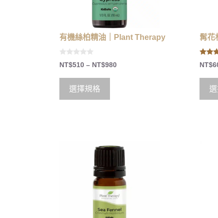
有機絲柏精油｜Plant Therapy
髯花杜
0
4.80
NT$
510
–
NT$
980
NT$
6
o
out of
u
t
o
選擇規格
選
f
5