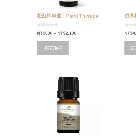
松紅梅精油｜Plant Therapy
香茅精
0
0
NT$
630
–
NT$
2,130
NT$
4
o
o
u
u
t
t
o
o
選擇規格
選
f
f
5
5