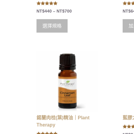
5.00
5.00
NT$
440
–
NT$
700
NT$
6
out of 5
out of
選擇規格
加
錫蘭肉桂(葉)精油｜Plant
藍膠尤
Therapy
5.00