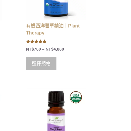
有機西洋蓍草精油｜Plant
Therapy
5.00
NT$
780
–
NT$
4,860
out of 5
選擇規格