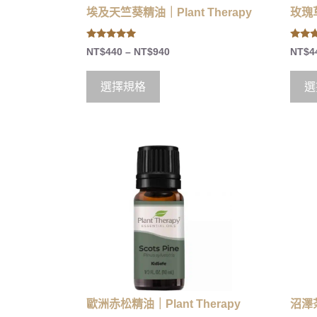
埃及天竺葵精油｜Plant Therapy
玫瑰草
5.00
5.00
NT$
440
–
NT$
940
NT$
4
out of 5
out of
選擇規格
選
歐洲赤松精油｜Plant Therapy
沼澤茶