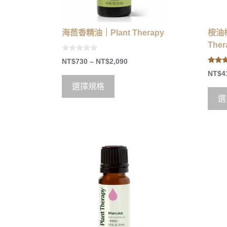
海茴香精油｜Plant Therapy
桉油樟
Ther
0
NT$
730
–
NT$
2,090
o
5.00
u
NT$
4
out of
t
o
選擇規格
f
5
選