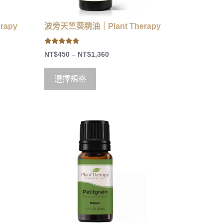
rapy
波旁天竺葵精油｜Plant Therapy
5.00
NT$
450
–
NT$
1,360
out of 5
選擇規格