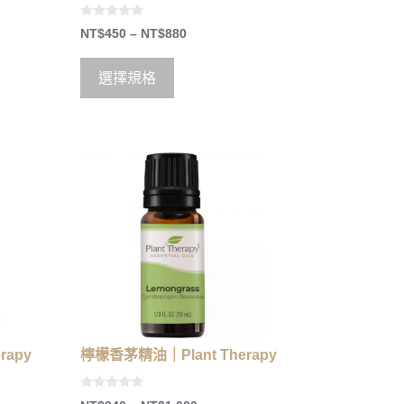
0
NT$
450
–
NT$
880
o
u
t
o
選擇規格
f
5
rapy
檸檬香茅精油｜Plant Therapy
0