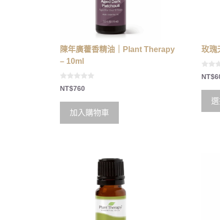
陳年廣藿香精油｜Plant Therapy
玫瑰天
– 10ml
0
NT$
6
o
0
u
NT$
760
o
t
u
o
選
t
f
o
5
加入購物車
f
5