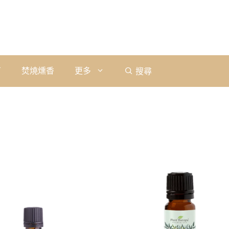
石
焚燒燻香
更多
搜尋