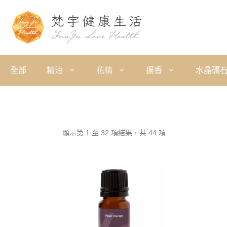
全部
精油
花精
擴香
水晶礦
顯示第 1 至 32 項結果，共 44 項