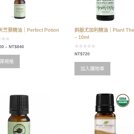
竺葵精油｜Perfect Potion
斜脈尤加利精油｜Plant The
– 10ml
00
–
NT$
840
0
NT$
720
o
u
擇規格
t
o
加入購物車
f
5