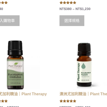
5.00
40
NT$
380
–
NT$
1,230
 5
out of 5
入購物車
選擇規格
加利精油｜Plant Therapy
澳洲尤加利精油｜Plant The
5.00