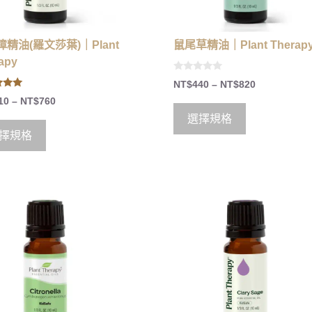
精油(羅文莎葉)｜Plant
鼠尾草精油｜Plant Therap
apy
0
NT$
440
–
NT$
820
o
u
10
–
NT$
760
 5
t
o
選擇規格
f
5
擇規格