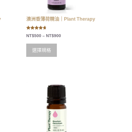
y
澳洲香薄荷精油｜Plant Therapy
4.50
NT$
500
–
NT$
900
out of 5
選擇規格