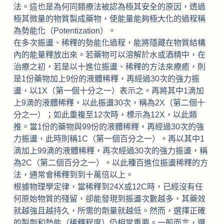
法。這也是為何同類療法被認為極其安全的原因，透過
極其微量的物質製成藥物，使能量能夠極大化的過程稱
為勢能化（Potentization）。
在多次振盪、稀釋的勢能化過程，能將隱藏在物質結構
內的能量釋放出來。若藥物可以溶解於水或酒精中，在
治療之初，若是以十進位振盪、稀釋的方法來療癒，則
是1份藥物加上9份的液體稀釋，再經過30次的強力振
盪，以1X（第一個十分之一）表示之。再將其中1滴加
上9滴的液體稀釋，以此振盪30次，稱為2X（第二個十
分之一）；如此重複至12次時，標示為12X，以此類
推。當1份的藥物與99份的液體稀釋，再經過30次的強
力振盪，此時則稱1C（第一個百分之一）。再以其中1
滴加上99滴的液體稀釋，再次經過30次的強力振盪，稱
為2C（第二個百分之一）。以此種百進位振盪稀釋的方
法，通常會稀釋到到十萬倍以上。
根據物理學定律，當稀釋到24X或12C時，已經沒有任
何原始物質的殘留，卻能發現到振盪次數越多，其藥效
就越強且越持久，所需的劑量就越低。然而，選擇正確
的製劑和勢能（稀釋程度）仍相當重要。一般而言，選