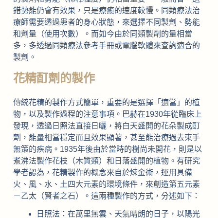
錯勢能仍會有效果，只是療癒的速度較慢。同類療法治
療師需要透過患者的身心狀態，來選擇不同製劑、勢能
和劑量（使用次數）。而如今由於同類製劑的量相當
多，多透過同類療法參考手冊或電腦軟體來查詢適合的
製劑。
花精酊劑的製作
傳統花精的製作方式簡單，重要的是選擇「適當」的植
物，以及製作過程的注意事項。巴赫在1930年從臨床上
發現，透過日照法直接日曬，將白天盛開的花朵製成酊
劑，能量相當穩定而且效果顯著，甚至能治療過去束手
無策的疾病。1935年後由於當時的樹尚未開花，則是以
煮沸法製作花枝（木質類）和日落盛開的植物。有研究
學者認為，花精製作的概念來自於煉金術，運用具備
火、風、水、土四大元素的環境條件，來創造第五元素
－乙太（賢者之石）。這兩種製作的方式，分述如下：
日照法：在萬里無雲、天氣晴朗的日子，以陽光