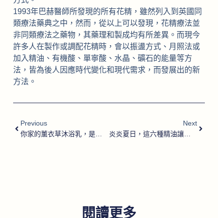
1993年巴赫醫師所發現的所有花精，雖然列入到英國同
類療法藥典之中，然而，從以上可以發現，花精療法並
非同類療法之藥物，其藥理和製成均有所差異。而現今
許多人在製作或調配花精時，會以振盪方式、月照法或
加入精油、有機酸、單寧酸、水晶、礦石的能量等方
法，皆為後人因應時代變化和現代需求，而發展出的新
方法。
Previous
Next
你家的薰衣草沐浴乳，是精油還是香精？
炎炎夏日，這六種精油讓你清涼一下!
閱讀更多