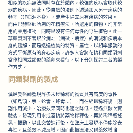
相似的疾病無法同時存在於體內，較強的疾病會取代較
弱的疾病。因此，從自然的法則下透過加入另一疾病的
頻率（非病源本身），能產生除去原有疾病的效果。
而由巴赫醫師所創的花精療法，所選用的植物，均非常
用的藥用植物，同時是沒有任何毒性的野生植物。此一
草藥製劑不著眼於病灶（病徵、病症）的消滅和疾病本
身的緩解，而是透過植物的特質、屬性，以頻率振動的
方式平衡原有的身心疾病。許多人會將花精和同類製劑
當作相同或類似的藥劑來看待，以下分別探討二者的製
作方式。
同類製劑的製成
漢尼曼醫師發現許多未經稀釋的物質具有高度的毒性
（如烏頭、汞、蛇毒、蜂毒…），而在經過稀釋後，則
副作用減少，治療效果同時也隨之降低。經過無數次實
驗後，發現到用水或酒精將藥物稀釋後，再將稀釋瓶搖
晃、振動，以此交替進行後，在臨床上發現不僅能除去
毒性，且藥效不減反增，因而此振盪法又稱藥效增強