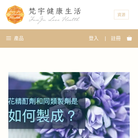
資源
產品
登入
|
註冊