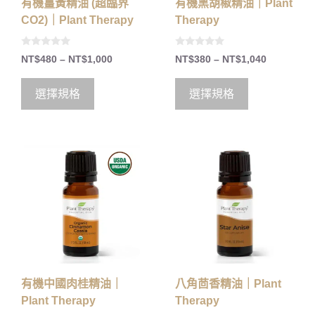
有機薑黃精油 (超臨界
有機黑胡椒精油｜Plant
CO2)｜Plant Therapy
Therapy
0
0
NT$
480
–
NT$
1,000
NT$
380
–
NT$
1,040
o
o
u
u
t
t
o
o
選擇規格
選擇規格
f
f
5
5
有機中國肉桂精油｜
八角茴香精油｜Plant
Plant Therapy
Therapy