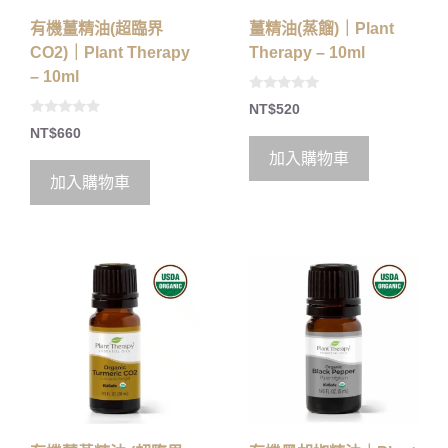
有機薑精油(超臨界
薑精油(蒸餾)｜Plant
CO2)｜Plant Therapy
Therapy – 10ml
– 10ml
0
NT$
520
o
0
u
NT$
660
o
t
u
o
加入購物車
t
f
o
5
加入購物車
f
5