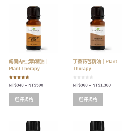
錫蘭肉桂(葉)精油｜
丁香花苞精油｜Plant
Plant Therapy
Therapy
5.00
0
NT$
340
–
NT$
500
NT$
360
–
NT$
1,380
out of 5
o
u
t
o
選擇規格
選擇規格
f
5