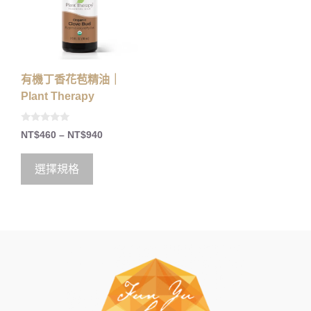
有機丁香花苞精油｜
Plant Therapy
0
NT$
460
–
NT$
940
o
u
t
o
選擇規格
f
5