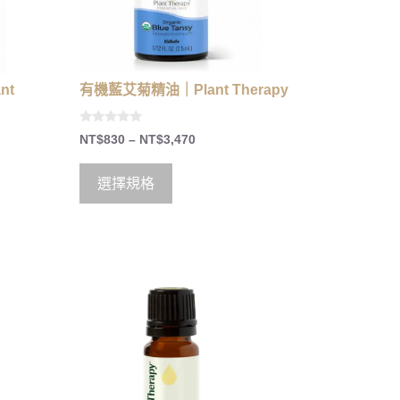
nt
有機藍艾菊精油｜Plant Therapy
0
NT$
830
–
NT$
3,470
o
u
t
o
選擇規格
f
5