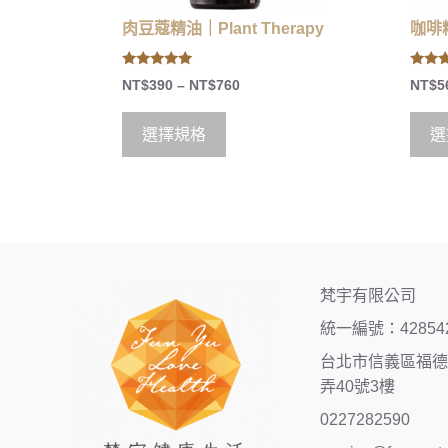
肉豆蔻精油｜Plant Therapy
咖啡精
5.00
5.00
NT$
390
–
NT$
760
NT$
5
out of 5
out of
選擇規格
選
梵宇有限公司
統一編號：42854
台北市信義區福德街
弄40號3樓
0227282590