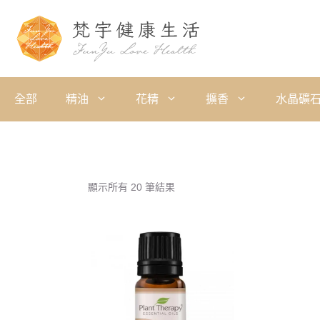
全部
精油
花精
擴香
水晶礦
顯示所有 20 筆結果