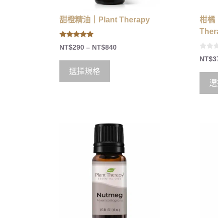
甜橙精油｜Plant Therapy
柑橘
Ther
5.00
NT$
290
–
NT$
840
out of 5
0
NT$
3
o
u
選擇規格
t
o
選
f
5