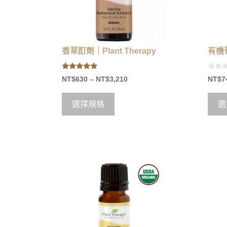
香草酊劑｜Plant Therapy
有機葡
4.86
0
NT$
630
–
NT$
3,210
NT$
7
out of 5
o
u
t
o
選擇規格
選
f
5