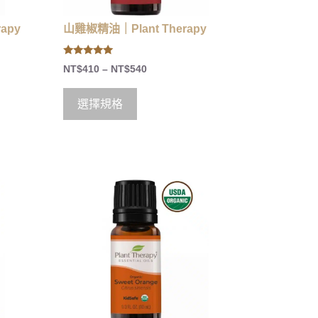
apy
山雞椒精油｜Plant Therapy
5.00
NT$
410
–
NT$
540
out of 5
選擇規格