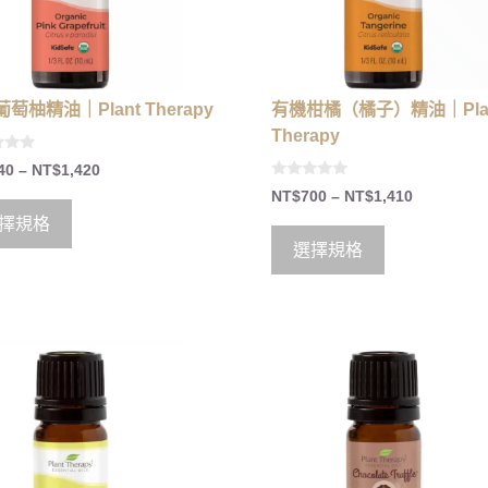
萄柚精油｜Plant Therapy
有機柑橘（橘子）精油｜Pla
Therapy
40
–
NT$
1,420
0
NT$
700
–
NT$
1,410
o
u
擇規格
t
o
選擇規格
f
5