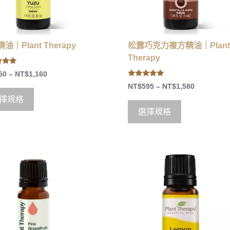
油｜Plant Therapy
松露巧克力複方精油｜Plant
Therapy
50
–
NT$
1,160
 5
4.83
NT$
595
–
NT$
1,580
out of 5
擇規格
選擇規格