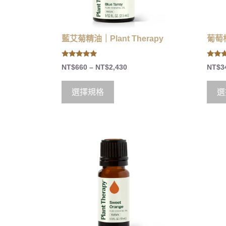
藍艾菊精油｜Plant Therapy
葡萄柚
5.00
5.00
NT$
660
–
NT$
2,430
NT$
3
out of 5
out of
選擇規格
選