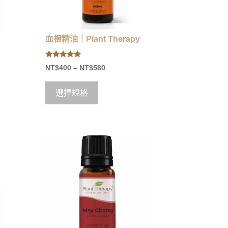
血橙精油｜Plant Therapy
5.00
NT$
400
–
NT$
580
out of 5
選擇規格