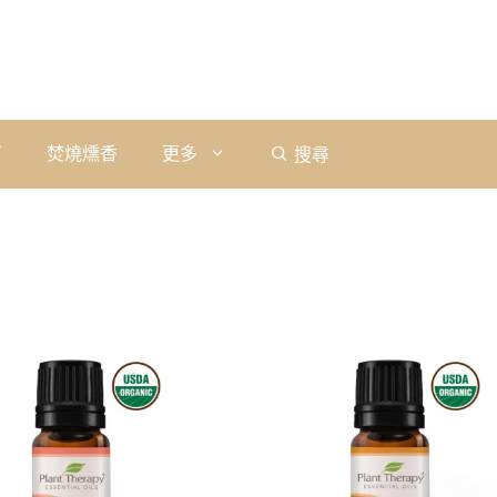
石
焚燒燻香
更多
搜尋