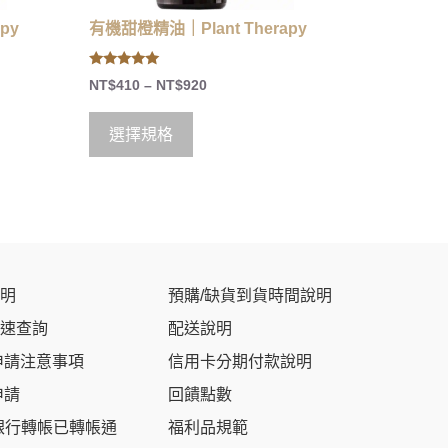
py
有機甜橙精油｜Plant Therapy
5.00
NT$
410
–
NT$
920
out of 5
選擇規格
明
預購/缺貨到貨時間說明
速查詢
配送說明
申請注意事項
信用卡分期付款說明
申請
回饋點數
銀行轉帳已轉帳通
福利品規範