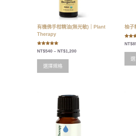
有機佛手柑精油(無光敏)｜Plant
柚子精
Therapy
5.00
NT$
8
out of
5.00
NT$
540
–
NT$
1,200
out of 5
選
選擇規格