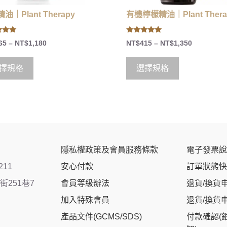
油｜Plant Therapy
有機檸檬精油｜Plant Thera
5.00
65
–
NT$
1,180
NT$
415
–
NT$
1,350
 5
out of 5
擇規格
選擇規格
隱私權政策及會員服務條款
電子發票說
211
安心付款
訂單狀態快
251巷7
會員等級辦法
退貨/換貨
加入特殊會員
退貨/換貨
產品文件(GCMS/SDS)
付款確認(