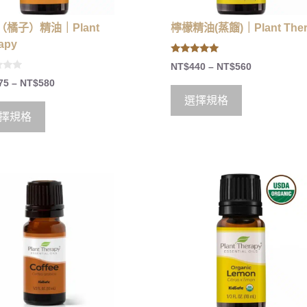
（橘子）精油｜Plant
檸檬精油(蒸餾)｜Plant Ther
apy
5.00
NT$
440
–
NT$
560
out of 5
75
–
NT$
580
選擇規格
擇規格