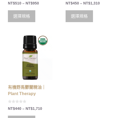
0
5.00
NT$
510
–
NT$
950
NT$
450
–
NT$
1,310
o
out of 5
u
t
o
選擇規格
選擇規格
f
5
有機野馬鬱蘭精油｜
Plant Therapy
0
NT$
440
–
NT$
1,710
o
u
t