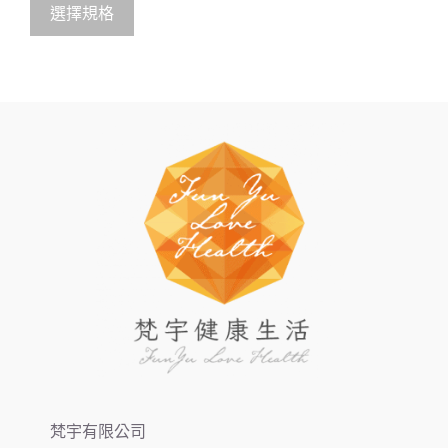
o
選擇規格
f
5
梵宇有限公司