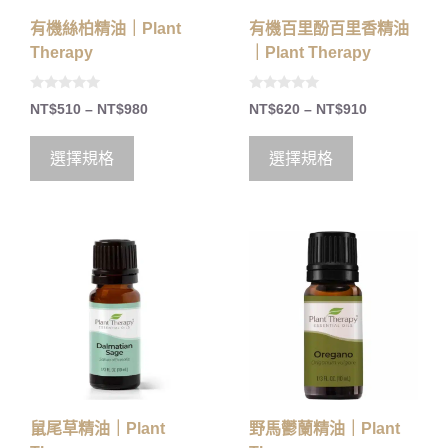
有機絲柏精油｜Plant
有機百里酚百里香精油
Therapy
｜Plant Therapy
0
0
NT$
510
–
NT$
980
NT$
620
–
NT$
910
o
o
u
u
t
t
o
o
選擇規格
選擇規格
f
f
5
5
鼠尾草精油｜Plant
野馬鬱蘭精油｜Plant