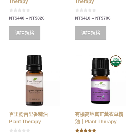
Therapy
Therapy
0
0
NT$
440
–
NT$
820
NT$
410
–
NT$
700
o
o
u
u
t
t
o
o
選擇規格
選擇規格
f
f
5
5
百里酚百里香精油｜
有機高地真正薰衣草精
Plant Therapy
油｜Plant Therapy