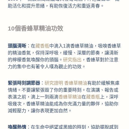
助活化和提升思緒，有助恢復活力和重返青春。
10個香蜂草精油功效
頭腦清晰
：在
藏香瓶
中滴入1滴香蜂草精油，吸嗅香蜂草
的精油香氣，保持深呼吸，緩慢、深層的節奏，讓清新
的檸檬香氣喚醒你的頭腦。
研究指出
，香蜂草對於注意
力的集中也有著令人嘆為觀止的功效。
緊張時刻調節器
：
研究證明
香蜂草精油
有助於緩解焦慮
情緒。不要讓緊張毀了你的重要時刻。在演講、報告或
表演之前，滴上一到兩滴
香蜂草精油
在
藏香瓶
上，深呼
吸幾次，香蜂草精油能成為你充滿力量的夥伴，協助你
減輕壓力，讓你表現更加自然。
喚醒熱情
：在生命中絕望或黑暗的時刻，協助擺脫感到