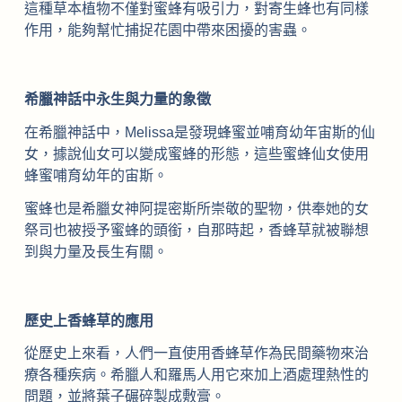
這種草本植物不僅對蜜蜂有吸引力，對寄生蜂也有同樣
作用，能夠幫忙捕捉花園中帶來困擾的害蟲。
希臘神話中永生與力量的象徵
在希臘神話中，Melissa是發現蜂蜜並哺育幼年宙斯的仙
女，據說仙女可以變成蜜蜂的形態，這些蜜蜂仙女使用
蜂蜜哺育幼年的宙斯。
蜜蜂也是希臘女神阿提密斯所崇敬的聖物，供奉她的女
祭司也被授予蜜蜂的頭銜，自那時起，香蜂草就被聯想
到與力量及長生有關。
歷史上香蜂草的應用
從歷史上來看，人們一直使用香蜂草作為民間藥物來治
療各種疾病。希臘人和羅馬人用它來加上酒處理熱性的
問題，並將葉子碾碎製成敷膏。