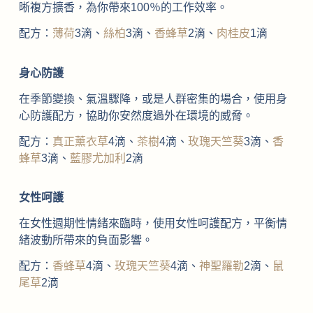
晰複方擴香，為你帶來100％的工作效率。
配方：
薄荷
3滴、
絲柏
3滴、
香蜂草
2滴、
肉桂皮
1滴
身心防護
在季節變換、氣溫驟降，或是人群密集的場合，使用身
心防護配方，協助你安然度過外在環境的威脅。
配方：
真正薰衣草
4滴、
茶樹
4滴、
玫瑰天竺葵
3滴、
香
蜂草
3滴、
藍膠尤加利
2滴
女性呵護
在女性週期性情緒來臨時，使用女性呵護配方，平衡情
緒波動所帶來的負面影響。
配方：
香蜂草
4滴、
玫瑰天竺葵
4滴、
神聖羅勒
2滴、
鼠
尾草
2滴