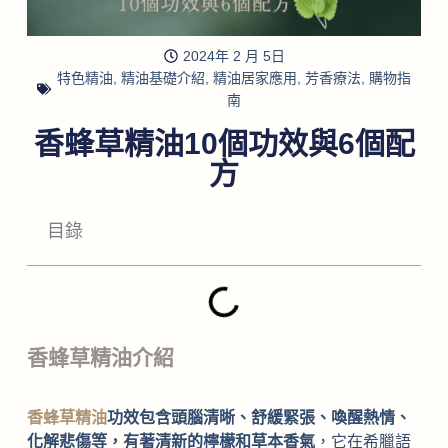
2024年 2 月 5日
特色精油
,
精油基礎介紹
,
精油居家應用
,
芳香療法
,
購物指
南
香蜂草精油10個功效與6個配
方
目錄
香蜂草精油介紹
香蜂草精油
功效包含頭腦清晰、舒緩緊張、喚醒熱情、
化解悲傷等，有著清新的檸檬和草本香氣
，它在希臘語