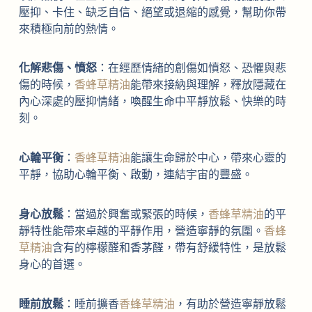
壓抑、卡住、缺乏自信、絕望或退縮的感覺，幫助你帶
來積極向前的熱情。
化解悲傷、憤怒
：在經歷情緒的創傷如憤怒、恐懼與悲
傷的時候，
香蜂草精油
能帶來接納與理解，釋放隱藏在
內心深處的壓抑情緒，喚醒生命中平靜放鬆、快樂的時
刻。
心輪平衡
：
香蜂草精油
能讓生命歸於中心，帶來心靈的
平靜，協助心輪平衡、啟動，連結宇宙的豐盛。
身心放鬆
：當過於興奮或緊張的時候，
香蜂草精油
的平
靜特性能帶來卓越的平靜作用，營造寧靜的氛圍。
香蜂
草精油
含有的檸檬醛和香茅醛，帶有舒緩特性，是放鬆
身心的首選。
睡前放鬆
：睡前擴香
香蜂草精油
，有助於營造寧靜放鬆