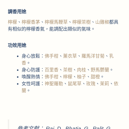
調香用途
檸檬
、
檸檬香茅
、
檸檬馬鞭草
、
檸檬茶樹
、
山雞椒
都具
有相似的檸檬香氣，能調配出類似的氣味。
功效用途
身心放鬆：
佛手柑
、
薰衣草
、
羅馬洋甘菊
、
乳
香
。
身心防護：
百里香
、
茶樹
、
肉桂
、
野馬鬱蘭
。
喚醒熱情：
佛手柑
、
檸檬
、
柚子
、
甜橙
。
女性呵護：
神聖羅勒
、
鼠尾草
、
玫瑰
、
茉莉
、
依
蘭
。
參考文獻： Rai, D., Bhatia, G., Palit, G.,