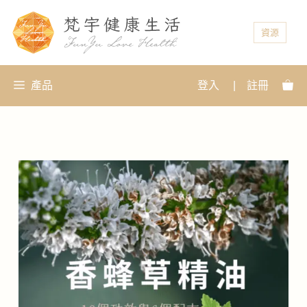
資源
產品
登入
|
註冊