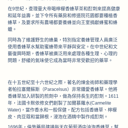
在9世紀，查理曼大帝喝檸檬香蜂草茶和酊劑來提高健康
和延年益壽，並下令所有藥房和修道院花園都要種植香
蜂草，及要求所有農場都要養蜂並向王室捐獻蜂蜜和蜂
蠟。
同時為了維護野生的蜂巢，特別指定養蜂管理人員廣泛
使用香蜂草水幫助蜜蜂帶來平靜與安定。在中世紀和文
藝復興時期，香蜂草被廣泛用來處理各種生理、心理的
問題，舒緩的氣味使它成為當時非常受歡迎的藥草。
在十五世紀至十六世紀之際，著名的煉金術師和藥理學
者帕拉塞爾蘇斯（Paracelsus）非常鍾愛香蜂草。他將
香蜂草加入研製的煎劑中，做為保持長生的酊劑。1611
年，法國卡默依修女們創製了加爾慕羅水(Carmelite
Water)，當作香水和一般保健，配方包括香蜂草、檸檬
皮、肉豆蔻和當歸根，浸泡在酒精中製作成酊劑。
1696年，倫敦藥局建議每天在葡萄酒中沖泡香蜂草，幫