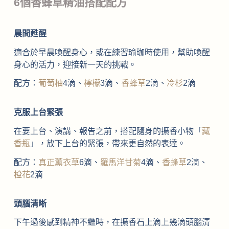
6個香蜂草精油搭配配方
晨間甦醒
適合於早晨喚醒身心，或在練習瑜珈時使用，幫助喚醒
身心的活力，迎接新一天的挑戰。
配方：
葡萄柚
4滴、
檸檬
3滴、
香蜂草
2滴、
冷杉
2滴
克服上台緊張
在要上台、演講、報告之前，搭配隨身的擴香小物「
藏
香瓶
」，放下上台的緊張，帶來更自然的表達。
配方：
真正薰衣草
6滴、
羅馬洋甘菊
4滴、
香蜂草
2滴、
橙花
2滴
頭腦清晰
下午過後感到精神不繼時，在擴香石上滴上幾滴頭腦清