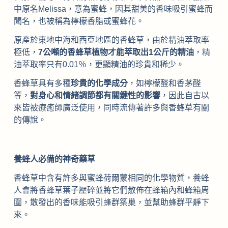
中原名Melissa，意為蜜蜂，因其甜美的香味吸引蜜蜂而
聞名，也被稱為檸檬香脂或蜜蜂花。
原產於東地中海和西亞地區的香蜂草，由於精油萃取率
極低，
7公噸的香蜂草植物才能萃取出1公斤的精油
，精
油萃取率只有0.01％，更顯精油的珍貴和稀少。
香蜂草具有多種
珍貴的化學成分
，如檸檬醛和香茅醛
等，
對身心和情緒調節都有關鍵性的影響
，因此自古以
來皆被療癒師廣泛使用，同時流傳著許多與香蜂草有關
的傳說。
養蜂人必備的神奇藥草
香蜂草中含有許多與蜜蜂荷爾蒙相同的化學物質，養蜂
人會將香蜂草葉子壓碎並將它們散佈在蜂箱內和蜂箱周
圍，散發出的香味能吸引蜂群築巢，並幫助蜂群平靜下
來。