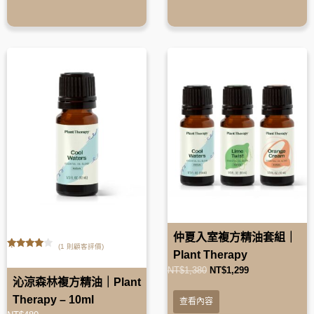
仲夏入室複方精油套組｜
(
1
則顧客評價)
Plant Therapy
4.00
out
of 5
NT$
1,380
NT$
1,299
沁涼森林複方精油｜Plant
Therapy – 10ml
查看內容