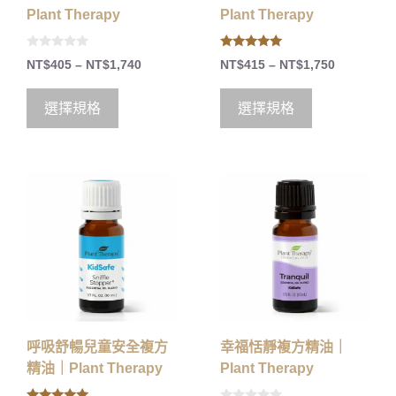
Plant Therapy
Plant Therapy
0
5.00
NT$
405
–
NT$
1,740
NT$
415
–
NT$
1,750
o
out of 5
u
t
o
選擇規格
選擇規格
f
5
呼吸舒暢兒童安全複方
幸福恬靜複方精油｜
精油｜Plant Therapy
Plant Therapy