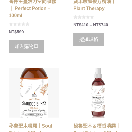
香檸生薑活力空間噴霧
歲末暖韻複方精油｜
｜ Perfect Potion –
Plant Therapy
100ml
0
NT$
410
–
NT$
740
o
0
u
NT$
590
o
t
u
o
選擇規格
t
f
o
5
加入購物車
f
5
秘魯聖木噴霧｜Soul
秘魯聖木＆檀香噴霧｜