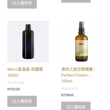
o
5
加入購物車
f
5
Miron紫晶瓶-保護蓋
澳洲之旅空間噴霧｜
100ml
Perfect Potion –
100ml
0
NT$
120
o
0
u
NT$
650
o
t
u
o
加入購物車
t
f
o
5
加入購物車
f