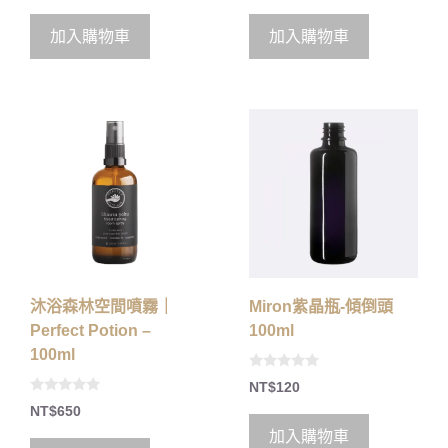
u
u
t
t
o
o
加入購物車
加入購物車
f
f
5
5
沐浴森林空間噴霧｜
Miron紫晶瓶-傾倒頭
Perfect Potion –
100ml
100ml
0
NT$
120
o
0
u
NT$
650
o
t
u
o
加入購物車
t
f