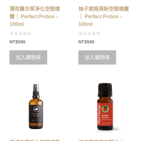
薄荷薰衣草淨化空間噴
柚子萊姆清新空間噴霧
霧｜ Perfect Potion –
｜ Perfect Potion –
100ml
100ml
0
0
NT$
590
NT$
590
o
o
u
u
t
t
o
o
加入購物車
加入購物車
f
f
5
5