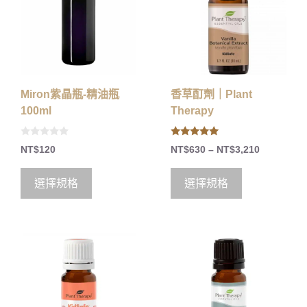
Miron紫晶瓶-精油瓶
香草酊劑｜Plant
100ml
Therapy
0
4.86
NT$
120
NT$
630
–
NT$
3,210
o
out of 5
u
t
o
選擇規格
選擇規格
f
5