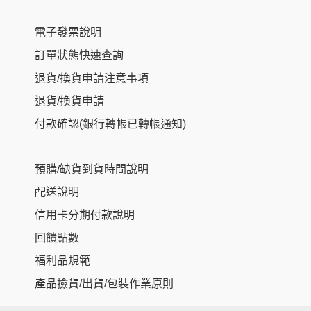
電子發票說明
訂單狀態快速查詢
退貨/換貨申請注意事項
退貨/換貨申請
付款確認(銀行轉帳已轉帳通知)
預購/缺貨到貨時間說明
配送說明
信用卡分期付款說明
回饋點數
福利品規範
產品撿貨/出貨/包裝作業原則
Item added to cart.
Checkout
0 items -
NT$
0