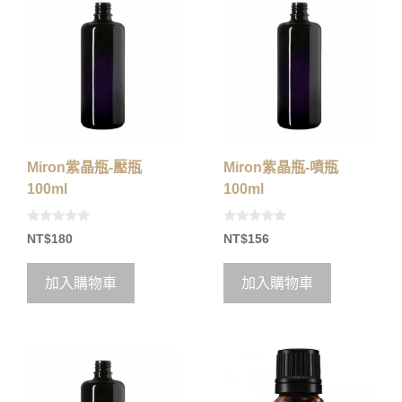
Miron紫晶瓶-壓瓶
Miron紫晶瓶-噴瓶
100ml
100ml
0
0
NT$
180
NT$
156
o
o
u
u
t
t
o
o
加入購物車
加入購物車
f
f
5
5