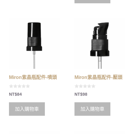
5
Miron紫晶瓶配件-噴頭
Miron紫晶瓶配件-壓頭
0
0
NT$
84
NT$
98
o
o
u
u
t
t
o
o
加入購物車
加入購物車
f
f
5
5