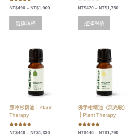
5.00
0
NT$
490
–
NT$
1,900
NT$
470
–
NT$
1,750
out of 5
o
u
t
o
選擇規格
選擇規格
f
5
膠冷杉精油｜Plant
佛手柑精油（無光敏）
Therapy
｜Plant Therapy
4.86
4.75
NT$
440
–
NT$
1,330
NT$
440
–
NT$
1,790
out of 5
out of 5