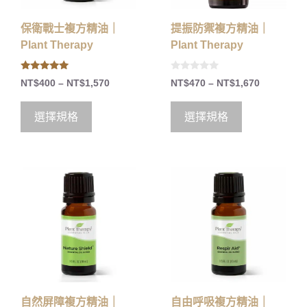
保衛戰士複方精油｜
提振防禦複方精油｜
Plant Therapy
Plant Therapy
5.00
0
NT$
400
–
NT$
1,570
NT$
470
–
NT$
1,670
out of 5
o
u
t
o
選擇規格
選擇規格
f
5
自然屏障複方精油｜
自由呼吸複方精油｜