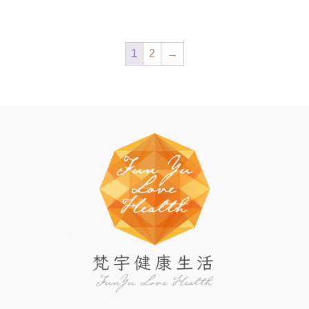
1
2
→