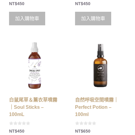
0
0
NT$
450
NT$
450
o
o
u
u
t
t
o
o
加入購物車
加入購物車
f
f
5
5
白鼠尾草＆薰衣草噴霧
自然呼吸空間噴霧｜
｜Soul Sticks –
Perfect Potion –
100mL
100ml
0
0
NT$
450
NT$
650
o
o