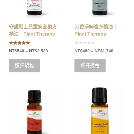
守護戰士兒童安全複方
芳香淨味複方精油｜
精油｜Plant Therapy
Plant Therapy
5.00
0
NT$
540
–
NT$
2,520
NT$
480
–
NT$
1,740
out of 5
o
u
t
o
選擇規格
選擇規格
f
5