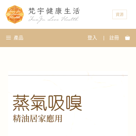
資源
產品
登入
|
註冊