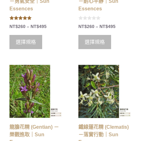
－勇氣安全｜Sun
－耐心平靜｜Sun
Essences
Essences
5.00
0
NT$
260
–
NT$
495
NT$
260
–
NT$
495
out of 5
o
u
t
o
選擇規格
選擇規格
f
5
龍膽花精 (Gentian) －
鐵線蓮花精 (Clematis)
樂觀進取｜Sun
－落實行動｜Sun