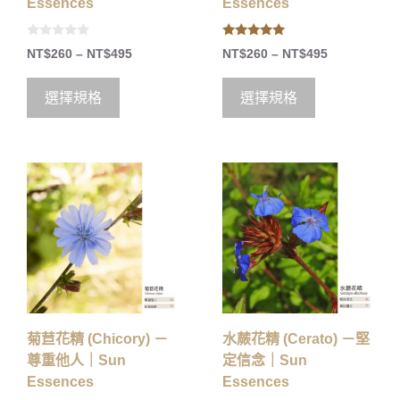
Essences
Essences
0
5.00
NT$
260
–
NT$
495
NT$
260
–
NT$
495
o
out of 5
u
t
o
選擇規格
選擇規格
f
5
菊苣花精 (Chicory) －
水蕨花精 (Cerato) －堅
尊重他人｜Sun
定信念｜Sun
Essences
Essences