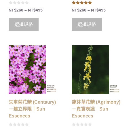
0
5.00
NT$
260
–
NT$
495
NT$
260
–
NT$
495
o
out of 5
u
t
o
選擇規格
選擇規格
f
5
矢車菊花精 (Centaury)
龍芽草花精 (Agrimony)
－建立界限｜Sun
－真實表達｜Sun
Essences
Essences