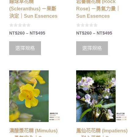
線球草花精
岩薔薇花精 (Rock
(Scleranthus) －果斷
Rose) －勇氣力量｜
決定｜Sun Essences
Sun Essences
0
0
NT$
260
–
NT$
495
NT$
260
–
NT$
495
o
o
u
u
t
t
o
o
選擇規格
選擇規格
f
f
5
5
溝酸漿花精 (Mimulus)
鳳仙花花精 (Impatiens)