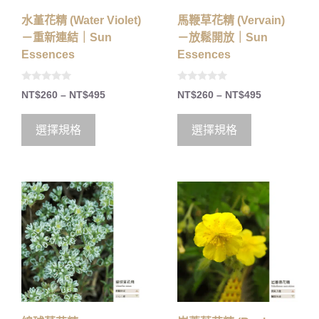
水堇花精 (Water Violet)
馬鞭草花精 (Vervain)
－重新連結｜Sun
－放鬆開放｜Sun
Essences
Essences
0
0
NT$
260
–
NT$
495
NT$
260
–
NT$
495
o
o
u
u
t
t
o
o
選擇規格
選擇規格
f
f
5
5