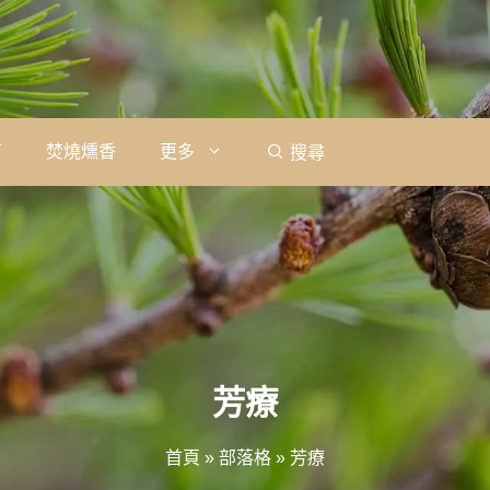
石
焚燒燻香
更多
搜尋
芳療
首頁
»
部落格
»
芳療