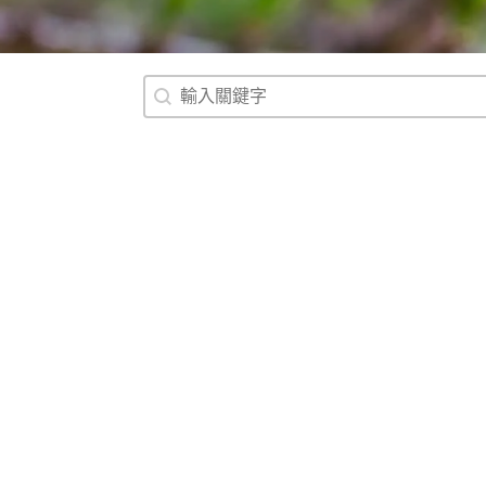
搜尋
Search content