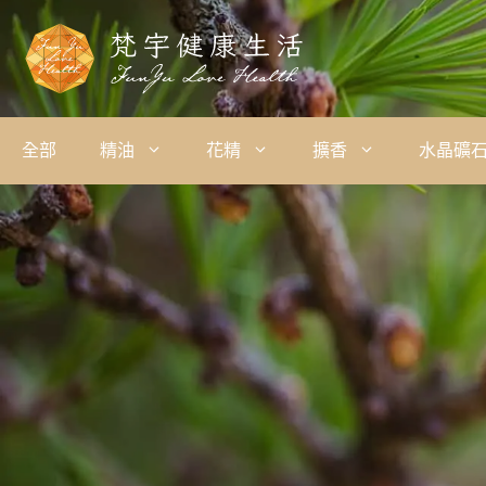
全部
精油
花精
擴香
水晶礦