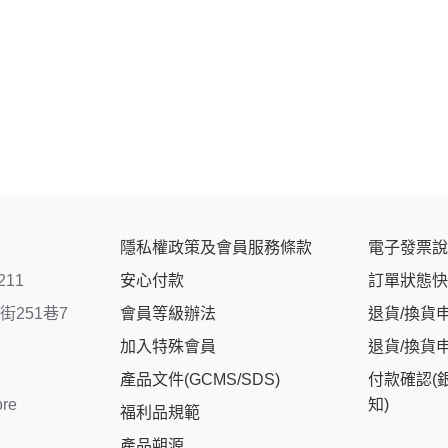
隱私權政策及會員服務條款
電子發票說
211
安心付款
訂單狀態快
251巷7
會員等級辦法
退貨/換貨
加入特殊會員
退貨/換貨
產品文件(GCMS/SDS)
付款確認(
ore
知)
福利品規範
產品朔源