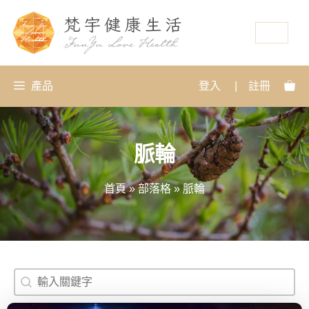
資源
產品
登入
|
註冊
脈輪
首頁
»
部落格
»
脈輪
搜尋
Search content