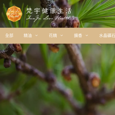
全部
精油
花精
擴香
水晶礦