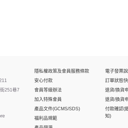
隱私權政策及會員服務條款
電子發票說
211
安心付款
訂單狀態快
251巷7
會員等級辦法
退貨/換貨
加入特殊會員
退貨/換貨
產品文件(GCMS/SDS)
付款確認(
ore
知)
福利品規範
產品朔源