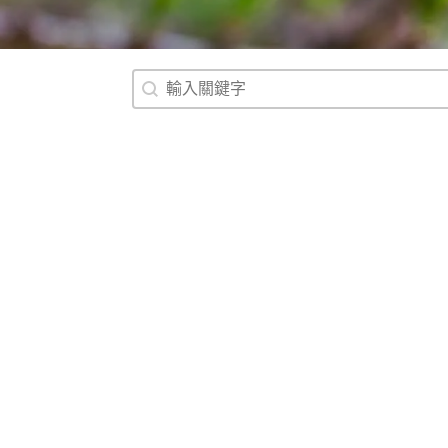
搜尋
Search content