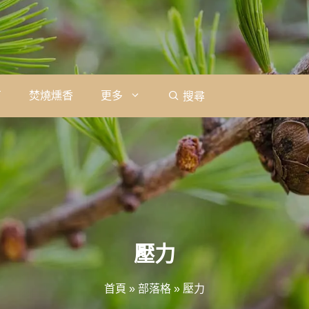
石
焚燒燻香
更多
搜尋
壓力
首頁
»
部落格
»
壓力