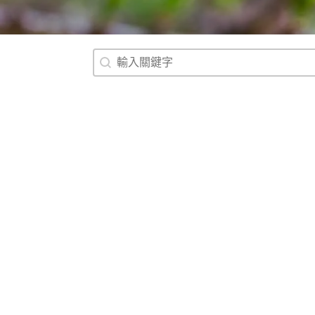
搜尋
Search content