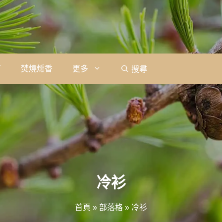
石
焚燒燻香
更多
搜尋
冷衫
首頁
»
部落格
»
冷衫