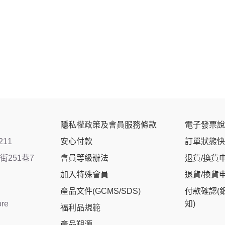
隱私權政策及會員服務條款
電子發票說
211
安心付款
訂單狀態快
251巷7
會員等級辦法
退貨/換貨
加入特殊會員
退貨/換貨
產品文件(GCMS/SDS)
付款確認(
ore
知)
福利品規範
產品朔源