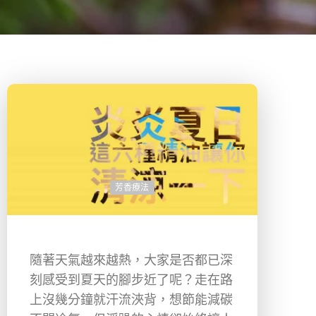
芳香療法
隨著天氣越來越熱，大家是否都已深
刻感受到夏天的腳步近了呢？走在路
上沒幾分鐘就汗流浹背，想節能減碳