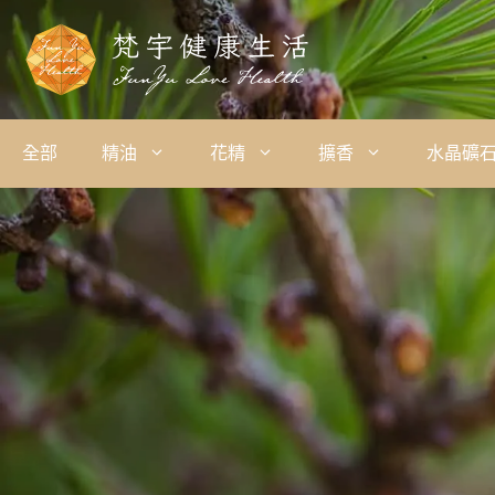
全部
精油
花精
擴香
水晶礦