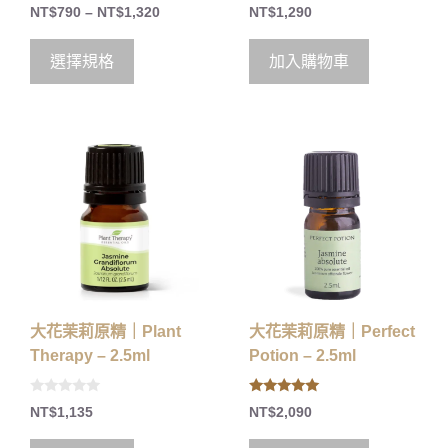
0
0
NT$
790
–
NT$
1,320
NT$
1,290
o
o
u
u
t
t
o
o
選擇規格
加入購物車
f
f
5
5
大花茉莉原精｜Plant
大花茉莉原精｜Perfect
Therapy – 2.5ml
Potion – 2.5ml
0
5.00
NT$
1,135
NT$
2,090
o
out of 5
u
t