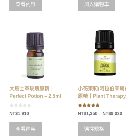
o
查看內容
加入購物車
f
5
大馬士革玫瑰原精｜
小花茉莉(阿拉伯茉莉)
Perfect Potion – 2.5ml
原精｜Plant Therapy
0
5.00
NT$
1,910
NT$
1,350
–
NT$
9,030
o
out of 5
u
t
o
查看內容
選擇規格
f
5