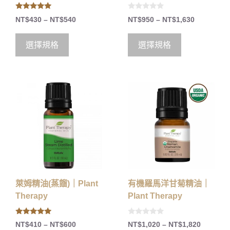
5.00
0
NT$
430
–
NT$
540
NT$
950
–
NT$
1,630
out of 5
o
u
t
o
選擇規格
選擇規格
f
5
萊姆精油(蒸餾)｜Plant
有機羅馬洋甘菊精油｜
Therapy
Plant Therapy
5.00
0
NT$
410
–
NT$
600
NT$
1,020
–
NT$
1,820
out of 5
o