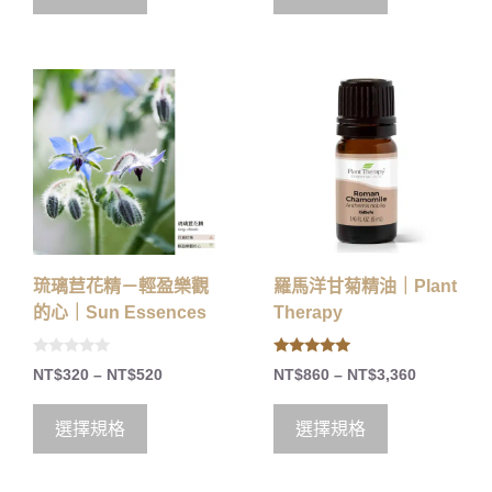
5
琉璃苣花精－輕盈樂觀
羅馬洋甘菊精油｜Plant
的心｜Sun Essences
Therapy
0
5.00
NT$
320
–
NT$
520
NT$
860
–
NT$
3,360
o
out of 5
u
t
o
選擇規格
選擇規格
f
5