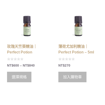
玫瑰天竺葵精油｜
薄荷尤加利精油｜
Perfect Potion
Perfect Potion – 5ml
0
0
NT$
600
–
NT$
840
NT$
270
o
o
u
u
t
t
o
o
選擇規格
加入購物車
f
f
5
5