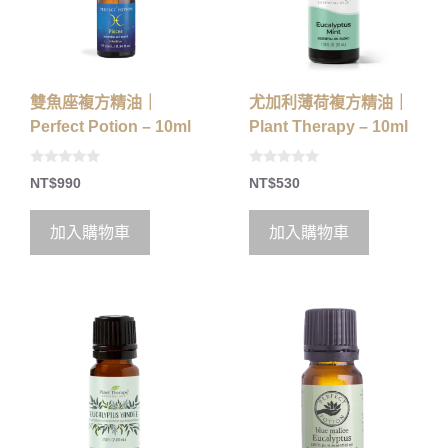
雙魚座複方精油｜
尤加利薄荷複方精油｜
Perfect Potion – 10ml
Plant Therapy – 10ml
0
0
NT$
990
NT$
530
o
o
u
u
t
t
o
o
加入購物車
加入購物車
f
f
5
5