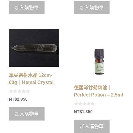
t
t
o
o
加入購物車
加入購物車
f
f
5
5
單尖雷射水晶 12cm-
60g｜Hemal Crystal
德國洋甘菊精油｜
Perfect Potion – 2.5ml
0
NT$
2,950
o
u
t
0
NT$
1,350
o
加入購物車
o
f
u
5
t
o
加入購物車
f
5