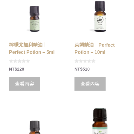
檸檬尤加利精油｜
萊姆精油｜Perfect
Perfect Potion – 5ml
Potion – 10ml
0
0
NT$
220
NT$
510
o
o
u
u
t
t
o
o
查看內容
查看內容
f
f
5
5