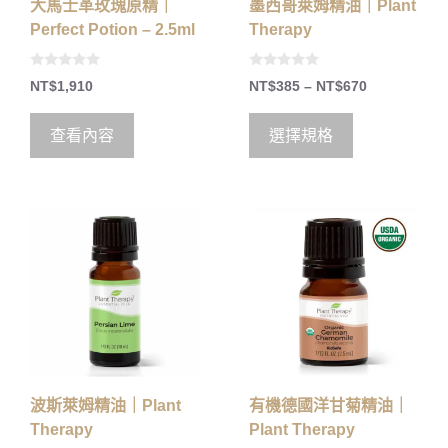
大馬士革玫瑰原精｜
墨西哥萊姆精油｜Plant
Perfect Potion – 2.5ml
Therapy
0
0
NT$
1,910
NT$
385
–
NT$
670
o
o
u
u
t
t
o
o
查看內容
選擇規格
f
f
5
5
波斯萊姆精油｜Plant
有機德國洋甘菊精油｜
Therapy
Plant Therapy