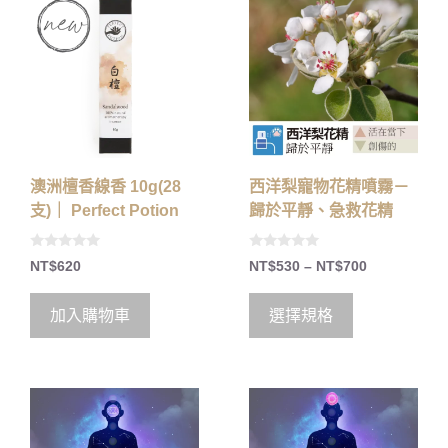
澳洲檀香線香 10g(28
西洋梨寵物花精噴霧－
支)｜ Perfect Potion
歸於平靜、急救花精
0
0
NT$
620
NT$
530
–
NT$
700
o
o
u
u
t
t
o
o
加入購物車
選擇規格
f
f
5
5