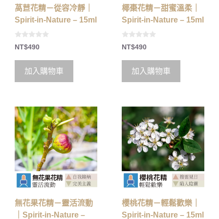
萵苣花精－從容冷靜｜
椰棗花精－甜蜜溫柔｜
Spirit-in-Nature – 15ml
Spirit-in-Nature – 15ml
0
0
NT$
490
NT$
490
o
o
u
u
t
t
o
o
加入購物車
加入購物車
f
f
5
5
無花果花精－靈活流動
櫻桃花精－輕鬆歡樂｜
｜Spirit-in-Nature –
Spirit-in-Nature – 15ml