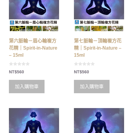
第六脈輪－眉心輪複方
第七脈輪－頂輪複方花
花精｜Spirit-in-Nature
精｜Spirit-in-Nature –
– 15ml
15ml
0
0
NT$
560
NT$
560
o
o
u
u
t
t
o
o
加入購物車
加入購物車
f
f
5
5