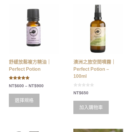
舒緩放鬆複方精油｜
澳洲之旅空間噴霧｜
Perfect Potion
Perfect Potion –
100ml
5.00
NT$
600
–
NT$
900
out of 5
0
NT$
650
o
u
選擇規格
t
o
加入購物車
f
5