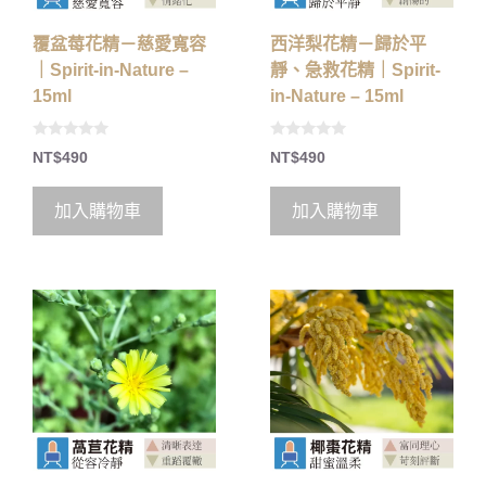
覆盆莓花精－慈愛寬容
西洋梨花精－歸於平
｜Spirit-in-Nature –
靜、急救花精｜Spirit-
15ml
in-Nature – 15ml
0
0
NT$
490
NT$
490
o
o
u
u
t
t
o
o
加入購物車
加入購物車
f
f
5
5