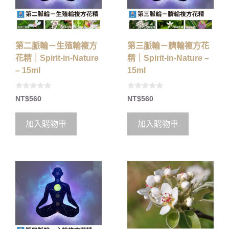
第二脈輪－生殖輪複方
第三脈輪－臍輪複方花
花精｜Spirit-in-Nature
精｜Spirit-in-Nature –
– 15ml
15ml
0
0
NT$
560
NT$
560
o
o
u
u
t
t
o
o
加入購物車
加入購物車
f
f
5
5