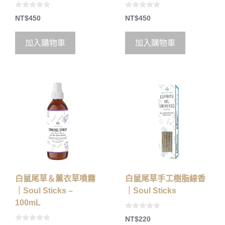
0
0
NT$
450
NT$
450
o
o
u
u
t
t
o
o
加入購物車
加入購物車
f
f
5
5
白鼠尾草＆薰衣草噴霧
白鼠尾草手工樹脂線香
｜Soul Sticks –
｜Soul Sticks
100mL
0
NT$
220
o