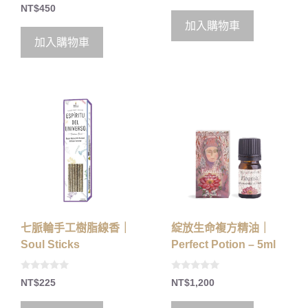
0
u
NT$
450
o
t
u
o
加入購物車
t
f
o
5
加入購物車
f
5
七脈輪手工樹脂線香｜
綻放生命複方精油｜
Soul Sticks
Perfect Potion – 5ml
0
0
NT$
225
NT$
1,200
o
o
u
u
t
t