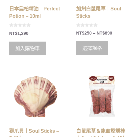
加州白鼠尾草｜Soul
日本扁柏精油｜Perfect
Sticks
Potion – 10ml
0
0
NT$
250
–
NT$
890
NT$
1,290
o
o
u
u
t
t
o
o
選擇規格
加入購物車
f
f
5
5
白鼠尾草＆龍血煙燻棒
獅爪貝｜Soul Sticks –