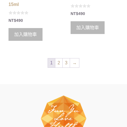
15ml
0
NT$
490
o
0
u
NT$
490
o
t
u
o
加入購物車
t
f
o
5
加入購物車
f
5
1
2
3
→