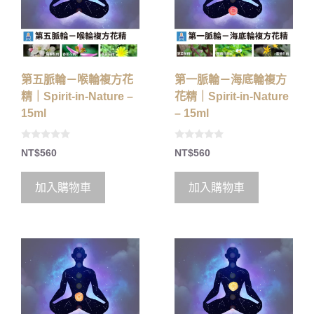
第五脈輪－喉輪複方花
第一脈輪－海底輪複方
精｜Spirit-in-Nature –
花精｜Spirit-in-Nature
15ml
– 15ml
0
0
NT$
560
NT$
560
o
o
u
u
t
t
o
o
加入購物車
加入購物車
f
f
5
5