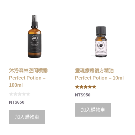
沐浴森林空間噴霧｜
靈魂療癒複方精油｜
Perfect Potion –
Perfect Potion – 10ml
100ml
5.00
NT$
950
out of 5
0
NT$
650
o
u
加入購物車
t
o
加入購物車
f
5