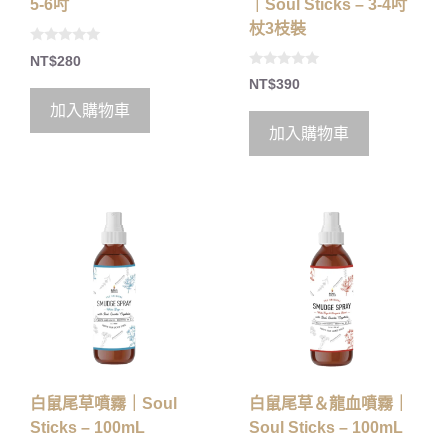
｜Soul Sticks – 3-4吋
5-6吋
杖3枝裝
0
NT$
280
o
0
u
NT$
390
o
t
u
o
加入購物車
t
f
o
5
加入購物車
f
5
白鼠尾草噴霧｜Soul
白鼠尾草＆龍血噴霧｜
Sticks – 100mL
Soul Sticks – 100mL