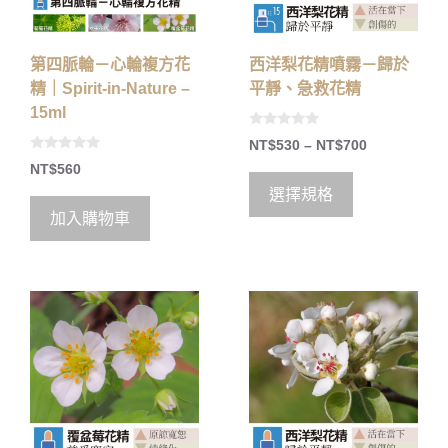
西洋梨花精噴霧－歸於
第四脈輪－心輪複方花
平靜、急救花精
精｜Spirit-in-Nature –
15ml
0
NT$
530
–
NT$
700
o
0
u
NT$
560
o
t
u
o
選擇規格
t
f
o
5
加入購物車
f
5