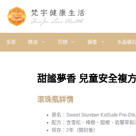
全部
精油
花精
擴香
水晶礦
甜謐夢香 兒童安全複
滾珠瓶詳情
原名：Sweet Slumber KidSafe Pre-Dilut
配方：含雪松、樟樹、甜橙、岩蘭草和
保存：2年（開封後）