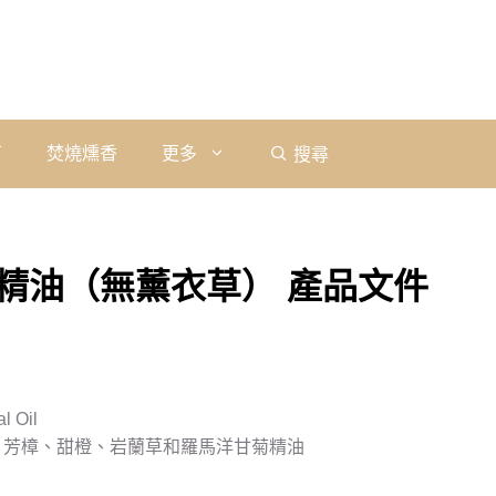
石
焚燒燻香
更多
搜尋
精油（無薰衣草） 產品文件
l Oil
、芳樟、甜橙、岩蘭草和羅馬洋甘菊精油