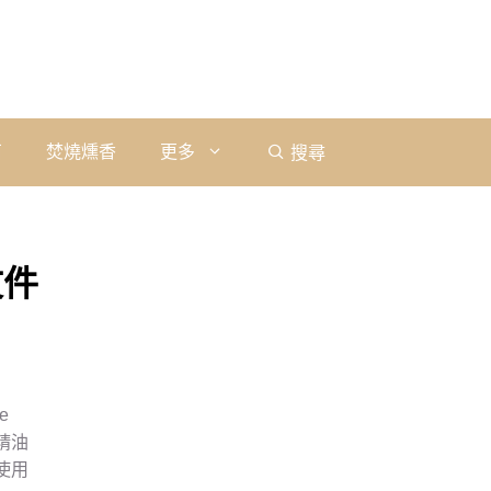
石
焚燒燻香
更多
搜尋
文件
e
精油
使用