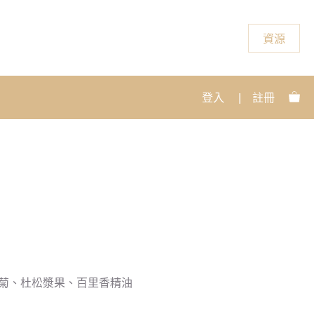
資源
登入
|
註冊
甘菊、杜松漿果、百里香精油