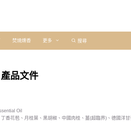
石
焚燒燻香
更多
搜尋
 產品文件
ential Oil
、丁香花苞、月桂葉、黑胡椒、中國肉桂、薑(超臨界)、德國洋