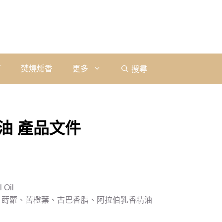
石
焚燒燻香
更多
搜尋
油 產品文件
 Oil
、蒔蘿、苦橙葉、古巴香脂、阿拉伯乳香精油