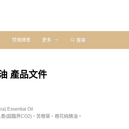
石
焚燒燻香
更多
搜尋
油 產品文件
) Essential Oil
香(超臨界CO2)、苦橙葉、橙花純精油。