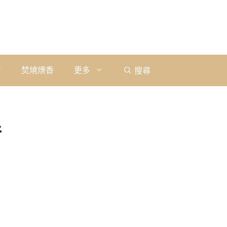
石
焚燒燻香
更多
搜尋
件