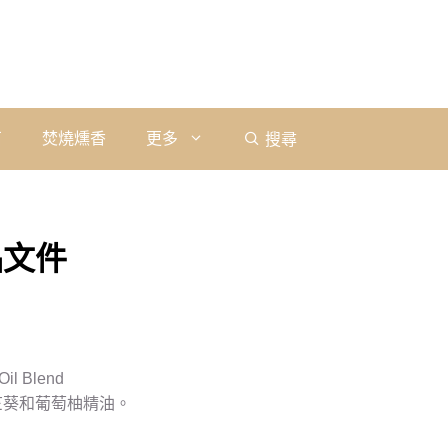
石
焚燒燻香
更多
搜尋
品文件
Oil Blend
竺葵和葡萄柚精油。