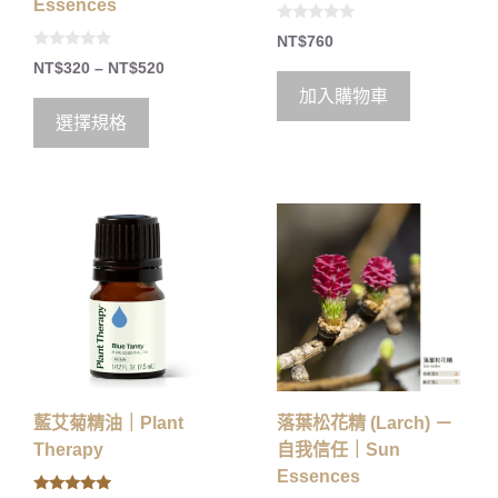
Essences
0
NT$
760
o
0
u
NT$
320
–
NT$
520
o
t
u
o
加入購物車
t
f
o
5
選擇規格
f
5
藍艾菊精油｜Plant
落葉松花精 (Larch) －
Therapy
自我信任｜Sun
Essences