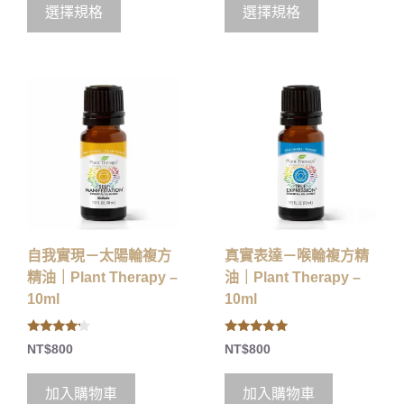
o
o
選擇規格
選擇規格
f
f
5
5
自我實現－太陽輪複方
真實表達－喉輪複方精
精油｜Plant Therapy –
油｜Plant Therapy –
10ml
10ml
4.00
5.00
NT$
800
NT$
800
out of 5
out of 5
加入購物車
加入購物車