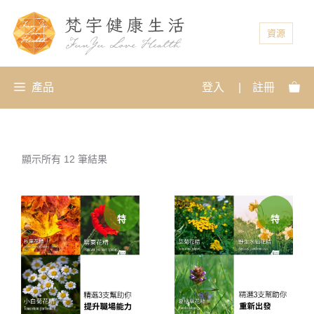
資源
產品
登入
|
註冊
顯示所有 12 筆結果
特
特
價
價