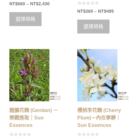
5.00
NT$
660
–
NT$
2,430
out of 5
0
NT$
260
–
NT$
495
o
u
選擇規格
t
o
選擇規格
f
5
龍膽花精 (Gentian) －
櫻桃李花精 (Cherry
樂觀進取｜Sun
Plum)－內在寧靜｜
Essences
Sun Essences