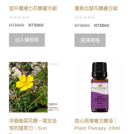
提升職場力花精複方組
重新出發花精複方組
0
0
NT$
960
NT$
860
NT$
960
NT$
860
o
o
u
u
t
t
o
o
加入購物車
選擇規格
f
f
5
5
洋委陵菜花精－堅定自
信心倍增複方精油｜
信的復原力｜Sun
Plant Therapy -10ml