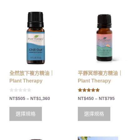
全然放下複方精油｜
平靜冥想複方精油｜
Plant Therapy
Plant Therapy
0
5.00
NT$
505
–
NT$
1,360
NT$
450
–
NT$
795
o
out of 5
u
t
o
選擇規格
選擇規格
f
5