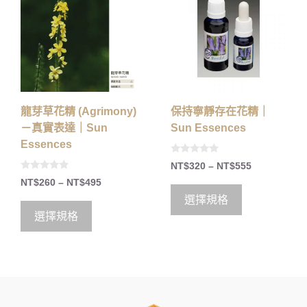
龍芽草花精 (Agrimony)
保持寧靜存在花精｜
－真實表達｜Sun
Sun Essences
Essences
0
NT$
320
–
NT$
555
o
0
u
NT$
260
–
NT$
495
o
t
u
o
選擇規格
t
f
o
5
選擇規格
f
5