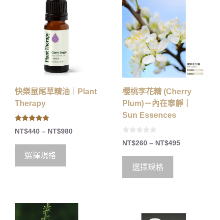
快樂鼠尾草精油｜Plant
櫻桃李花精 (Cherry
Therapy
Plum)－內在寧靜｜
Sun Essences
5.00
NT$
440
–
NT$
980
out of 5
0
NT$
260
–
NT$
495
o
u
選擇規格
t
o
選擇規格
f
5