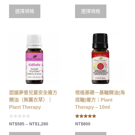
u
u
t
t
o
o
選擇規格
選擇規格
f
f
5
5
甜謐夢香兒童安全複方
根植基礎－基輪精油(海
精油（無薰衣草）｜
底輪)複方｜Plant
Plant Therapy
Therapy – 10ml
0
5.00
NT$
585
–
NT$
1,280
NT$
800
o
out of 5
u
t