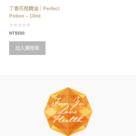
丁香花苞精油｜Perfect
Potion – 10ml
0
NT$
550
o
u
t
o
加入購物車
f
5