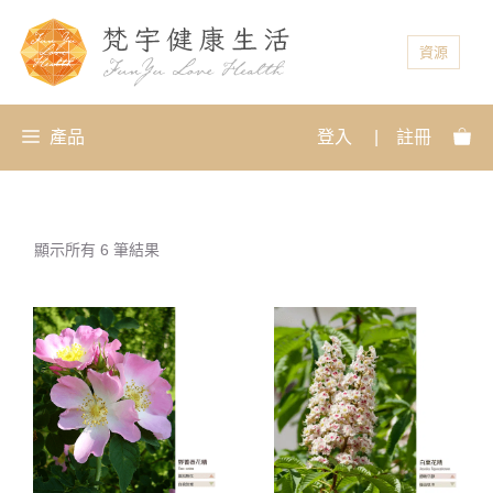
資源
產品
登入
|
註冊
顯示所有 6 筆結果