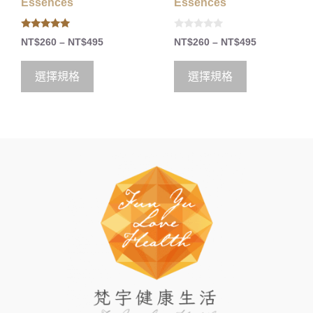
Essences
Essences
5.00
0
NT$
260
–
NT$
495
NT$
260
–
NT$
495
out of 5
o
u
t
o
選擇規格
選擇規格
f
5