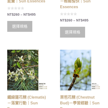
能量｜Sun Essences
－輕鬆愉快｜Sun
Essences
0
NT$
260
–
NT$
495
o
0
u
NT$
260
–
NT$
495
o
t
u
o
選擇規格
t
f
o
5
選擇規格
f
5
鐵線蓮花精 (Clematis)
栗苞花精 (Chestnut
－落實行動｜Sun
Bud)－學習經驗｜Sun