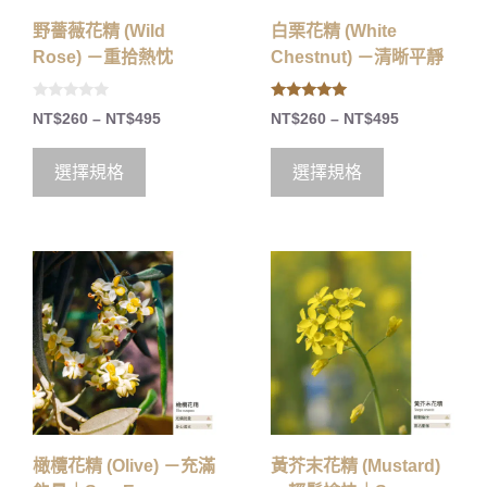
野薔薇花精 (Wild
白栗花精 (White
Rose) －重拾熱忱
Chestnut) －清晰平靜
0
5.00
NT$
260
–
NT$
495
NT$
260
–
NT$
495
o
out of 5
u
t
o
選擇規格
選擇規格
f
5
橄欖花精 (Olive) －充滿
黃芥末花精 (Mustard)