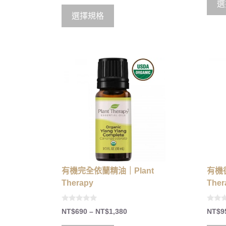
選
選擇規格
有機完全依蘭精油｜Plant
有機
Therapy
Ther
0
0
NT$
690
–
NT$
1,380
NT$
9
o
o
u
u