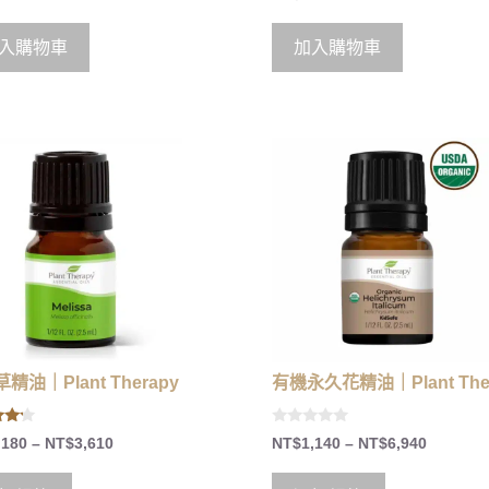
out of 5
入購物車
加入購物車
精油｜Plant Therapy
有機永久花精油｜Plant The
0
,180
–
NT$
3,610
NT$
1,140
–
NT$
6,940
 5
o
u
t