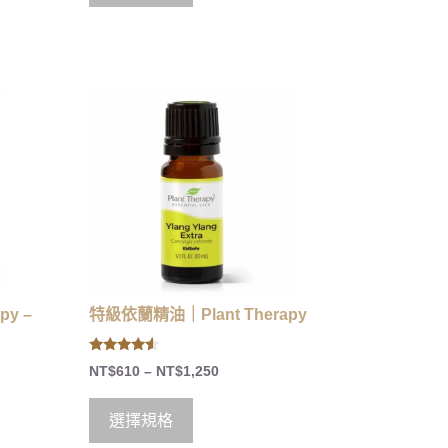
py –
特級依蘭精油｜Plant Therapy
4.33
NT$
610
–
NT$
1,250
out of 5
選擇規格