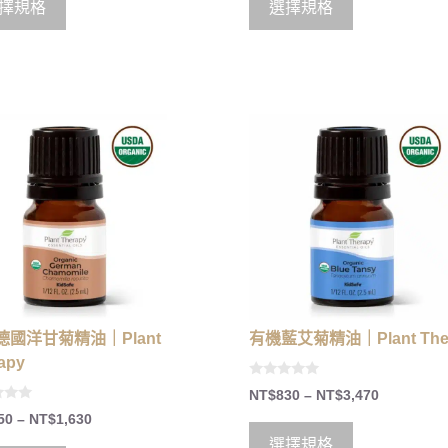
o
擇規格
選擇規格
f
5
德國洋甘菊精油｜Plant
有機藍艾菊精油｜Plant The
apy
0
NT$
830
–
NT$
3,470
o
u
50
–
NT$
1,630
t
o
選擇規格