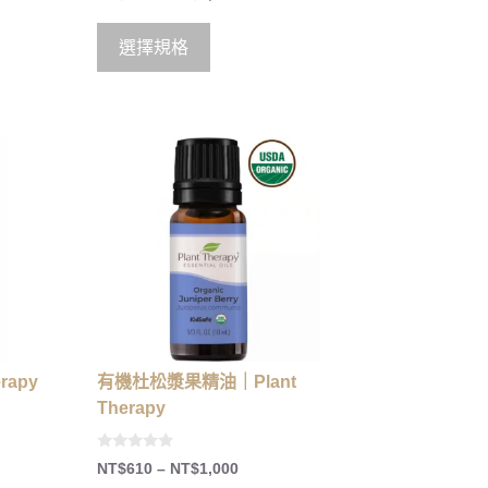
o
u
t
o
選擇規格
f
5
rapy
有機杜松漿果精油｜Plant
Therapy
0
NT$
610
–
NT$
1,000
o