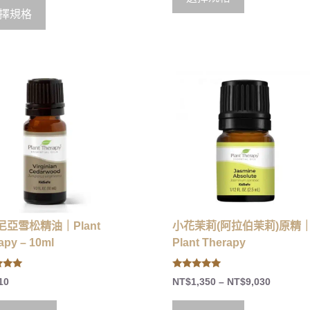
f
5
擇規格
尼亞雪松精油｜Plant
小花茉莉(阿拉伯茉莉)原精
apy – 10ml
Plant Therapy
5.00
10
NT$
1,350
–
NT$
9,030
 5
out of 5