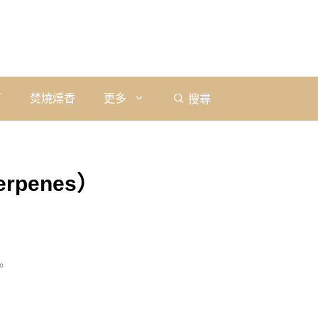
石
焚燒燻香
更多
搜尋
rpenes）
。