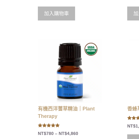
o
o
u
u
t
t
o
o
加入購物車
加
f
f
5
5
有機西洋蓍草精油｜Plant
香蜂草
Therapy
4.00
NT$
1
out of
5.00
NT$
780
–
NT$
4,860
out of 5