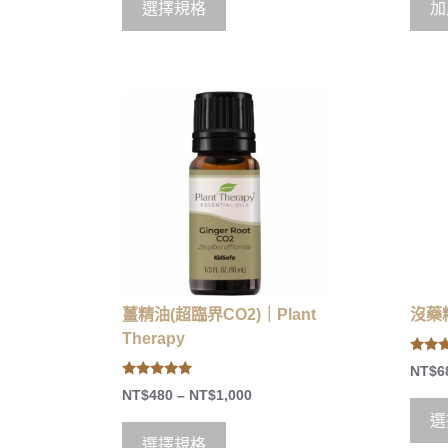
選擇規格
加
薑精油(超臨界CO2)｜Plant
沒藥精
Therapy
5.00
NT$
6
out of
5.00
NT$
480
–
NT$
1,000
out of 5
選
選擇規格