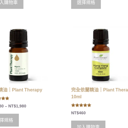
入購物車
選擇規格
油｜Plant Therapy
完全依蘭精油｜Plant Thera
10ml
80
–
NT$
1,980
 5
5.00
NT$
460
out of 5
擇規格
加入購物車