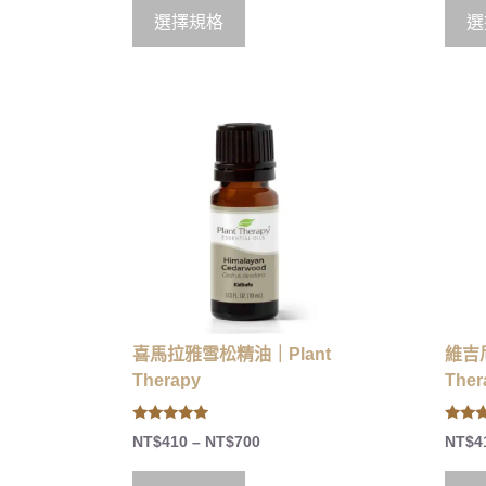
t
t
o
o
選擇規格
選
f
f
5
5
喜馬拉雅雪松精油｜Plant
維吉
Therapy
Ther
5.00
5.00
NT$
410
–
NT$
700
NT$
4
out of 5
out of