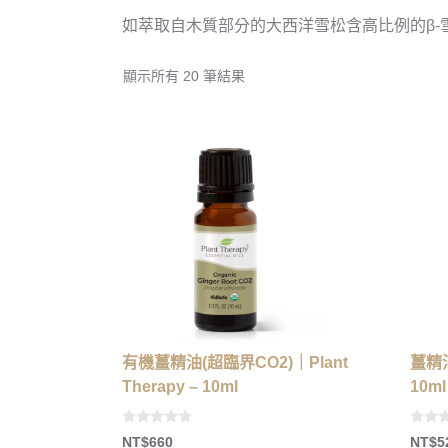
如萃取自木質部分的大西洋雪松含高比例的β-
顯示所有 20 筆結果
有機薑精油(超臨界CO2)｜Plant
薑精油
Therapy – 10ml
10ml
0
0
NT$
660
NT$
5