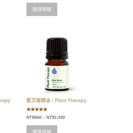
u
t
o
選擇規格
f
5
rapy
藍艾菊精油｜Plant Therapy
5.00
NT$
660
–
NT$
2,430
out of 5
選擇規格