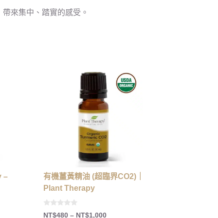
，帶來集中、踏實的感受。
 –
有機薑黃精油 (超臨界CO2)｜
Plant Therapy
0
NT$
480
–
NT$
1,000