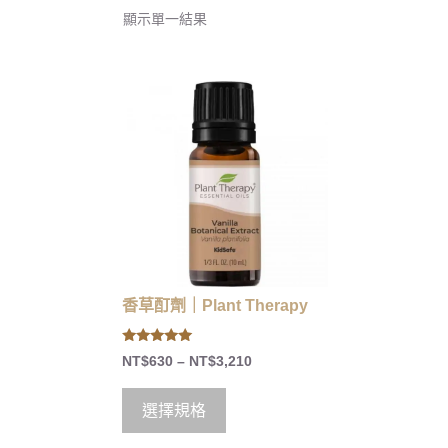
顯示單一結果
香草酊劑｜Plant Therapy
4.86
NT$
630
–
NT$
3,210
out of 5
選擇規格