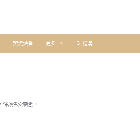
石
焚燒燻香
更多
搜尋
，保護免受刺激。