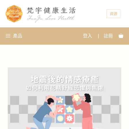
資源
產品
登入
|
註冊