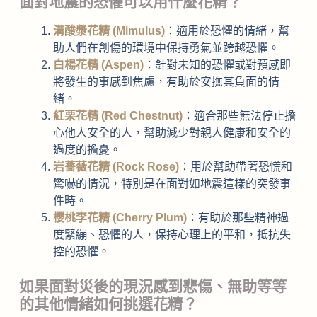
面對地震的恐懼可以用什麼花精？
溝酸漿花精 (Mimulus)
：適用於恐懼的情緒，幫
助人們在創傷的環境中保持勇氣並跨越恐懼。
白楊花精 (Aspen)
：針對未知的恐懼或對預感即
將發生的事感到焦慮，有助於安撫其負面的情
緒。
紅栗花精 (Red Chestnut)
：適合那些無法停止擔
心他人安全的人，幫助減少對親人健康和安全的
過度的擔憂。
岩薔薇花精 (Rock Rose)
：用於幫助帶著恐慌和
驚嚇的情況，特別是在面對如地震這樣的突發事
件時。
櫻桃李花精 (Cherry Plum)
：有助於那些精神過
度緊繃、恐懼的人，保持心理上的平和，抵抗失
控的恐懼。
如果面對災後的現況感到悲傷、無助等等
的其他情緒如何挑選花精？