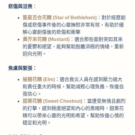
悲傷與沮喪
：
聖星百合花精 (Star of Bethlehem)
：對於經歷創
傷或悲傷事件後的心靈撫慰非常有效，有助於緩
解心靈創傷後的悲傷和衝擊
黃芥末花精 (Mustard)
：適合那些面對突如其來
的憂鬱和絕望，能夠幫助脫離消極的情緒，重新
迎向光明。
焦慮與緊張：
榆樹花精 (Elm)
：適合救災人員在感到壓力過大
和責任重大的時候，幫助減輕心理負擔，恢復自
我信心。
甜栗花精 (Sweet Chestnut)
：當遭受無情且劇烈
的打擊，感到極度絕望和內心的黑暗時，甜栗花
精可以帶來心靈的光明和希望，幫助恢復心情的
穩定和光明。