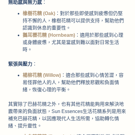
無助感與無力感
：
橡樹花精 (Oak)
：對於那些即使感到疲憊但仍堅
持不懈的人，橡樹花精可以提供支持，幫助他們
認識到休息的重要性。
鵝耳櫪花精 (Hornbeam)
：適用於那些感到心理
或身體疲憊，尤其是當感到難以面對日常生活
時。
緊張與壓力
：
楊柳花精 (Willow)
：適合那些感到心情苦澀，容
易怪罪他人的人，幫助他們釋放悲觀和負面情
緒，恢復心理的平衡。
其實除了巴赫花精之外，也有其他花精能夠用來解決地
震帶來的負面狀態，Sun Essences生活花精系列是用來
補充巴赫花精，以因應現代人生活所需，協助轉化情
緒、提升靈性。