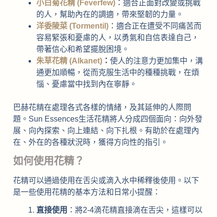
小白菊花精 (Feverfew)
：適合正面對改變或挑戰
的人，幫助內在的調適，帶來堅韌的力量。
洋委陵菜 (Tormentil)
：適合正在遭受不同痛苦而
容易緊張和憂慮的人，以勇氣和自信表達自己，
帶著信心和希望擺脫困境。
朱草花精 (Alkanet)
：
使人的注意力更加集中，溝
通更加順暢，從而克服生活中的種種挑戰，在煩
惱、憂慮當中找到內在寧靜。
巴赫花精在處理各式各樣的情緒，及其延伸的人際問
題。Sun Essences生活花精將人分成四個面向：向外發
展、向內探索、向上連結、向下扎根。有助於在處理內
在、外在的各種狀況時，獲得方向性的指引。
如何使用花精？
花精可以通過使用在舌尖或滴入水中稀釋後使用。以下
是一些使用花精的基本方法和日常小提醒：
直接使用
：將2-4滴花精直接滴在舌尖，這樣可以