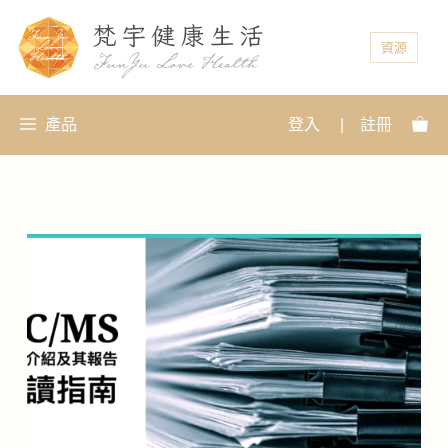
資源
產品
登入
|
註冊