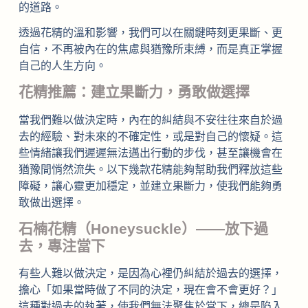
的道路。
透過花精的溫和影響，我們可以在關鍵時刻更果斷、更
自信，不再被內在的焦慮與猶豫所束縛，而是真正掌握
自己的人生方向。
花精推薦：建立果斷力，勇敢做選擇
當我們難以做決定時，內在的糾結與不安往往來自於過
去的經驗、對未來的不確定性，或是對自己的懷疑。這
些情緒讓我們遲遲無法邁出行動的步伐，甚至讓機會在
猶豫間悄然流失。以下幾款花精能夠幫助我們釋放這些
障礙，讓心靈更加穩定，並建立果斷力，使我們能夠勇
敢做出選擇。
石楠花精（Honeysuckle）——放下過
去，專注當下
有些人難以做決定，是因為心裡仍糾結於過去的選擇，
擔心「如果當時做了不同的決定，現在會不會更好？」
這種對過去的執著，使我們無法聚焦於當下，總是陷入