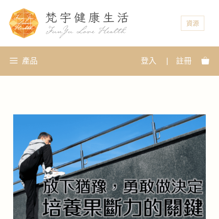
資源
產品
登入
|
註冊