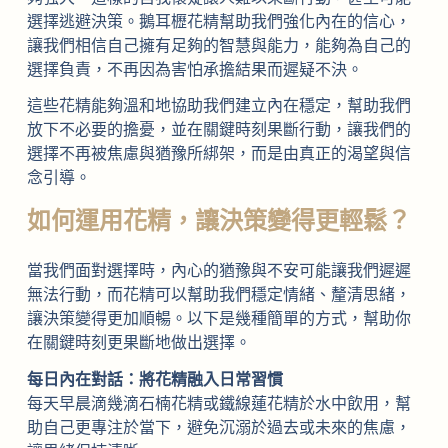
選擇逃避決策。鵝耳櫪花精幫助我們強化內在的信心，
讓我們相信自己擁有足夠的智慧與能力，能夠為自己的
選擇負責，不再因為害怕承擔結果而遲疑不決。
這些花精能夠溫和地協助我們建立內在穩定，幫助我們
放下不必要的擔憂，並在關鍵時刻果斷行動，讓我們的
選擇不再被焦慮與猶豫所綁架，而是由真正的渴望與信
念引導。
如何運用花精，讓決策變得更輕鬆？
當我們面對選擇時，內心的猶豫與不安可能讓我們遲遲
無法行動，而花精可以幫助我們穩定情緒、釐清思緒，
讓決策變得更加順暢。以下是幾種簡單的方式，幫助你
在關鍵時刻更果斷地做出選擇。
每日內在對話：將花精融入日常習慣
每天早晨滴幾滴石楠花精或鐵線蓮花精於水中飲用，幫
助自己更專注於當下，避免沉溺於過去或未來的焦慮，