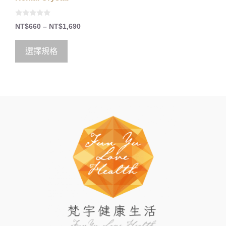
0
NT$
660
–
NT$
1,690
o
u
t
o
選擇規格
f
5