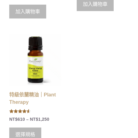
u
加入購物車
t
o
加入購物車
f
5
特級依蘭精油｜Plant
Therapy
4.33
NT$
610
–
NT$
1,250
out of 5
選擇規格