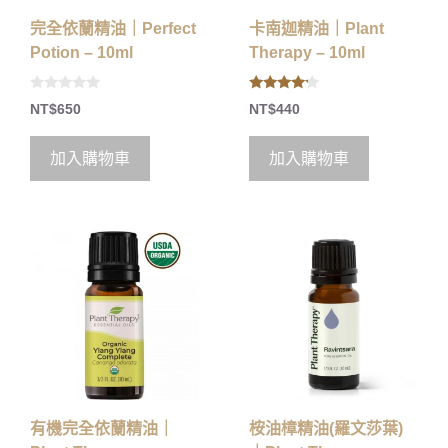
完全依蘭精油｜Perfect
卡南迦精油｜Plant
Potion – 10ml
Therapy – 10ml
0
4.00
NT$
650
NT$
440
o
out of 5
u
t
o
加入購物車
加入購物車
f
5
有機完全依蘭精油｜
桉油樟精油(羅文莎葉)