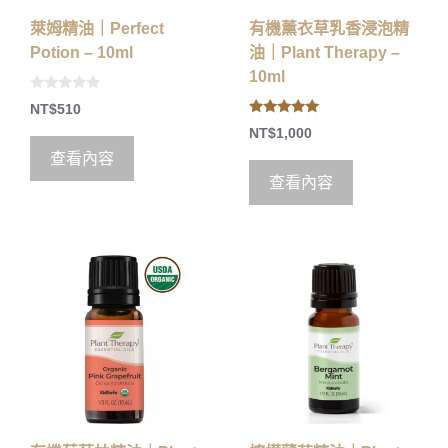
萊姆精油｜Perfect
有機薰衣草乳香浸泡精
Potion – 10ml
油｜Plant Therapy –
10ml
0
NT$
510
o
4.83
u
NT$
1,000
out of 5
t
o
查看內容
f
5
查看內容