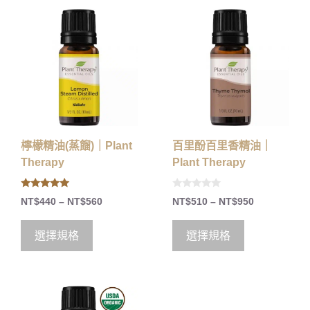
檸檬精油(蒸餾)｜Plant
百里酚百里香精油｜
Therapy
Plant Therapy
5.00
0
NT$
440
–
NT$
560
NT$
510
–
NT$
950
out of 5
o
u
t
o
選擇規格
選擇規格
f
5