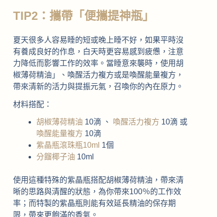
TIP2：攜帶「便攜提神瓶」
夏天很多人容易睡的短或晚上睡不好，如果平時沒
有養成良好的作息，白天時更容易感到疲憊，注意
力降低而影響工作的效率。當睡意來襲時，使用胡
椒薄荷精油」、喚醒活力複方或是喚醒能量複方，
帶來清新的活力與提振元氣，召喚你的內在原力。
材料搭配：
胡椒薄荷精油
10滴 、
喚醒活力複方
10滴 或
喚醒能量複方
10滴
紫晶瓶滾珠瓶10ml
1個
分餾椰子油
10ml
使用這種特殊的紫晶瓶搭配胡椒薄荷精油，帶來清
晰的思路與清醒的狀態，為你帶來100％的工作效
率；而特製的紫晶瓶則能有效延長精油的保存期
限，帶來更飽滿的香氣。