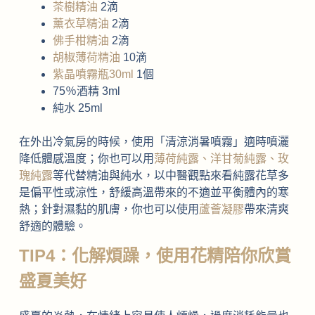
茶樹精油
2滴
薰衣草精油
2滴
佛手柑精油
2滴
胡椒薄荷精油
10滴
紫晶噴霧瓶30ml
1個
75％酒精 3ml
純水 25ml
在外出冷氣房的時候，使用「清涼消暑噴霧」適時噴灑
降低體感溫度；你也可以用
薄荷純露、洋甘菊純露、玫
瑰純露
等代替精油與純水，以中醫觀點來看純露花草多
是偏平性或涼性，舒緩高溫帶來的不適並平衡體內的寒
熱；針對濕黏的肌膚，你也可以使用
蘆薈凝膠
帶來清爽
舒適的體驗。
TIP4：化解煩躁，使用花精陪你欣賞
盛夏美好