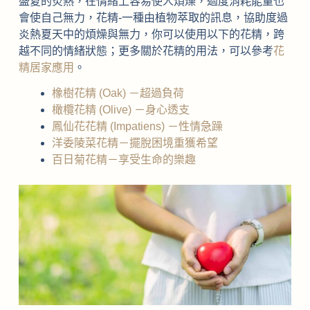
盛夏的炎熱，在情緒上容易使人煩燥，過度消耗能量也
會使自己無力，花精-一種由植物萃取的訊息，協助度過
炎熱夏天中的煩燥與無力，你可以使用以下的花精，跨
越不同的情緒狀態；更多關於花精的用法，可以參考
花
精居家應用
。
橡樹花精 (Oak) －超過負荷
橄欖花精 (Olive) －身心透支
鳳仙花花精 (Impatiens) －性情急躁
洋委陵菜花精－擺脫困境重獲希望
百日菊花精－享受生命的樂趣