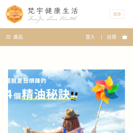
資源
產品
登入
|
註冊