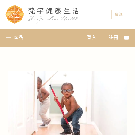
資源
產品
登入
|
註冊