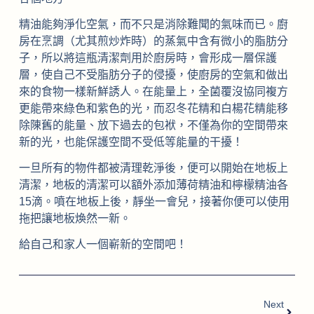
精油能夠淨化空氣，而不只是消除難聞的氣味而已。廚
房在烹調（尤其煎炒炸時）的蒸氣中含有微小的脂肪分
子，所以將這瓶清潔劑用於廚房時，會形成一層保護
層，使自己不受脂肪分子的侵擾，使廚房的空氣和做出
來的食物一樣新鮮誘人。在能量上，全菌覆沒協同複方
更能帶來綠色和紫色的光，而忍冬花精和白楊花精能移
除陳舊的能量、放下過去的包袱，不僅為你的空間帶來
新的光，也能保護空間不受低等能量的干擾！
一旦所有的物件都被清理乾淨後，便可以開始在地板上
清潔，地板的清潔可以額外添加薄荷精油和檸檬精油各
15滴。噴在地板上後，靜坐一會兒，接著你便可以使用
拖把讓地板煥然一新。
給自己和家人一個嶄新的空間吧！
Next