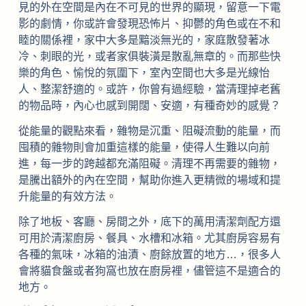
見的外在空間是內在不可見的世界的顯現，留意一下電
影的劇情，你或許會發現恐怖片、抑鬱的角色或在不和
睦的關係裡，家中大多是黯淡無光的，家庭散發著冰
冷、刺眼的光，或者家俱裝潢是散亂無章的。而那些快
樂的角色、愉悅的氛圍下，室內空間也大多是光線怡
人、整潔舒適的。或許，你曾有過經驗，當清理掉老舊
的物品時，內心也感到開闊、安適，有種奇妙的感覺？
從能量的觀點來看，雜物是沉重、阻礙流動的能量，而
囤積的雜物則會加重這樣的能量，使得人生難以向前
進，每一步的跨越都充滿阻礙。清理不再需要的雜物，
是騰出額外的內在空間，幫助你進入更精微的場域和提
升能量的有效方法。
除了地板、客廳、房間之外，底下的萬用清潔劑配方還
可用於清潔廚房、餐具、水槽和冰箱。尤其廚房容易有
各種的氣味，冰箱的油漬、廚餘放置的地方…，很多人
會將貓食盤或者狗窩也放在廚房裡，儘管這不是適合的
地方。