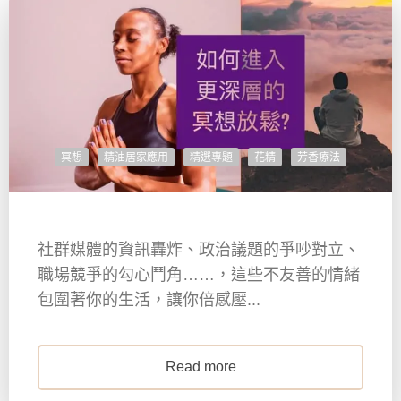
冥想
精油居家應用
精選專題
花精
芳香療法
社群媒體的資訊轟炸、政治議題的爭吵對立、
職場競爭的勾心鬥角……，這些不友善的情緒
包圍著你的生活，讓你倍感壓...
Read more