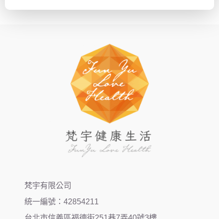
梵宇有限公司
統一編號：42854211
台北市信義區福德街251巷7弄40號3樓