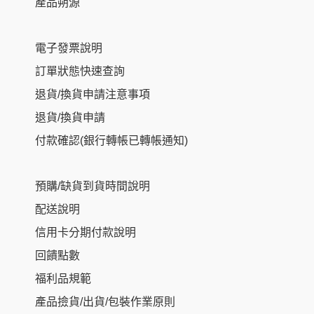
產品朔源
電子發票說明
訂單狀態快速查詢
退貨/換貨申請注意事項
退貨/換貨申請
付款確認(銀行轉帳已轉帳通知)
預購/缺貨到貨時間說明
配送說明
信用卡分期付款說明
回饋點數
福利品規範
產品撿貨/出貨/包裝作業原則
Item added to cart.
Checkout