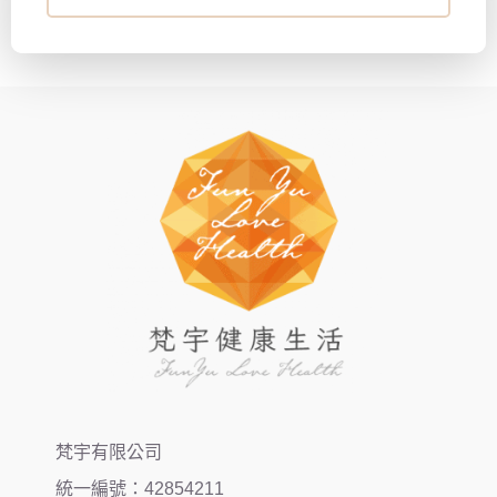
梵宇有限公司
統一編號：42854211